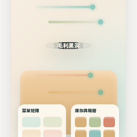
毛利黑洞
菜單矩陣
庫存與報廢