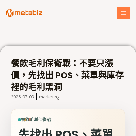
跳
MAI
至
MEN
主
要
內
容
餐飲毛利保衛戰：不要只漲
價，先找出 POS、菜單與庫存
裡的毛利黑洞
2026-07-09
marketing
餐飲毛利保衛戰
先找出 POS、菜單