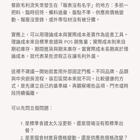
餐飲毛利流失常發生在「報表沒有名字」的地方：多抓一
把料、臨時招待、備料過量、盤點不準、供應商價格變
動、報廢沒登錄，或外帶包材沒有被分攤。
實務上，可以用理論成本與實際成本差異作為追查工具。
理論成本來自標準食譜與 POS 銷售量；實際成本則來自
期初庫存、期間進貨與期末庫存。當實際成本長期高於理
論成本，就代表某些流程正在讓毛利外漏。
這裡不建議一開始就套用外部固定門檻。不同品牌、品類
與中央廚房流程，容忍區間本來就不同。比較健康的方
式，是先建立自己的基準線，再觀察哪些品項、門市或時
段持續偏離。
可以先問五個問題：
是標準食譜太久沒更新，還是現場沒有照標準出
餐？
是某個食材進貨價格變動，還是供應商規格改變？