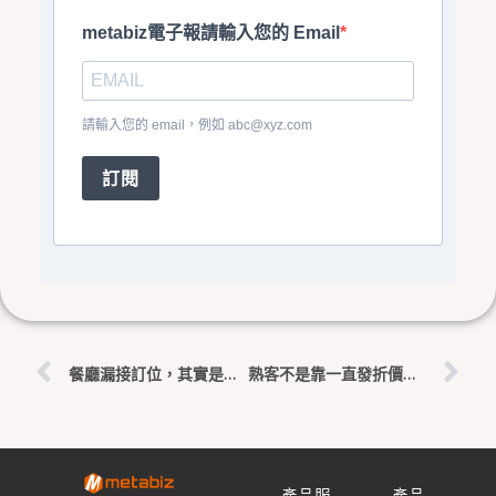
metabiz電子報請輸入您的 Email
請輸入您的 email，例如
abc@xyz.com
訂閱
上一頁
下
餐廳漏接訂位，其實是在流失熟客：如何把候位、客服與 CRM 串起來？
熟客不是靠一直發折價券：餐飲品牌如何用回訪週期與消費偏好做分眾會員經營
產品服
產品