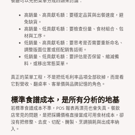
餐廳可以先把菜單分成四類來討論：
高銷量、高貢獻毛額：要穩定品質與出餐速度，避
免缺貨。
高銷量、低貢獻毛額：要檢查份量、食材組合、包
材與工序。
低銷量、高貢獻毛額：要思考是否需要重新命名、
調整版面位置或搭配銷售話術。
低銷量、低貢獻毛額：要評估是否保留、縮減備
料，或移出常態菜單。
真正的菜單工程，不是把低毛利率品項全部砍掉，而是看
它對營收、翻桌率、客單價與品牌記憶的角色。
標準食譜成本，是所有分析的地基
若標準食譜成本不準，POS 報表再漂亮也會失真。餐飲
店常見的問題，是把採購價格直接當成可用食材成本，卻
沒有把修整、去皮、切配、醃製、烹調損耗與出成率納
入。