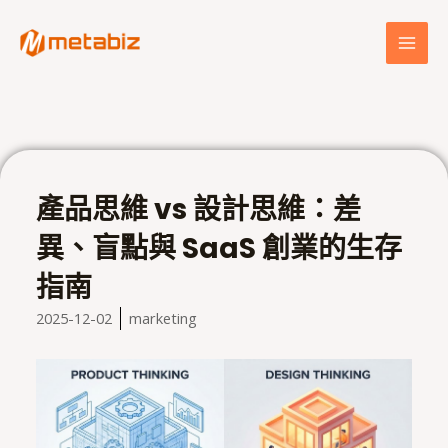
跳
MAI
至
MEN
主
要
內
容
產品思維 vs 設計思維：差
異、盲點與 SaaS 創業的生存
指南
2025-12-02
marketing