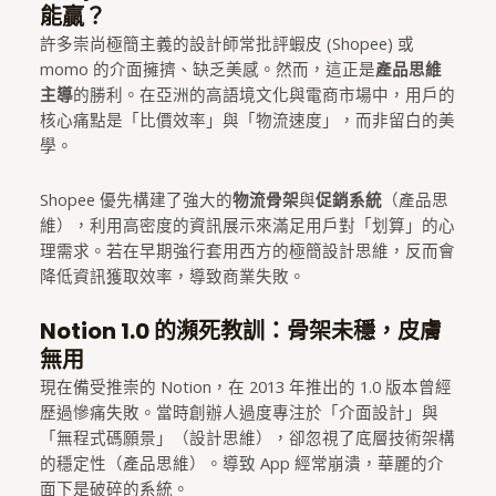
能贏？
許多崇尚極簡主義的設計師常批評蝦皮 (Shopee) 或
momo 的介面擁擠、缺乏美感。然而，這正是
產品思維
主導
的勝利。在亞洲的高語境文化與電商市場中，用戶的
核心痛點是「比價效率」與「物流速度」，而非留白的美
學。
Shopee 優先構建了強大的
物流骨架
與
促銷系統
（產品思
維），利用高密度的資訊展示來滿足用戶對「划算」的心
理需求。若在早期強行套用西方的極簡設計思維，反而會
降低資訊獲取效率，導致商業失敗。
Notion 1.0 的瀕死教訓：骨架未穩，皮膚
無用
現在備受推崇的 Notion，在 2013 年推出的 1.0 版本曾經
歷過慘痛失敗。當時創辦人過度專注於「介面設計」與
「無程式碼願景」（設計思維），卻忽視了底層技術架構
的穩定性（產品思維）。導致 App 經常崩潰，華麗的介
面下是破碎的系統。