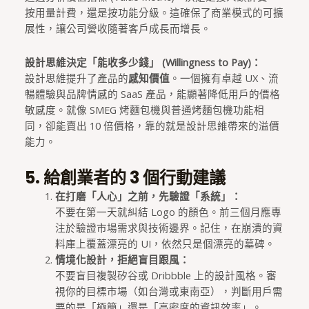
按用量計費，還是按功能分級。這確保了商業模式的可擴
展性，讓公司營收隨著客戶成長而增長。
設計思維決定「能收多少錢」 (Willingness to Pay)：
設計思維提升了產品的
感知價值
。一個擁有卓越 UX、流
暢體驗與品牌情感的 SaaS 產品，能顯著降低用戶的價格
敏感度。就像 SMEG 烤麵包機與普通烤麵包機功能相
同，卻能賣出 10 倍價格，靠的就是設計思維帶來的溢價
能力。
5. 給創業者的 3 個行動建議
在打磨「人心」之前，先驗證「系統」：
不要在第一天就糾結 Logo 的顏色。前三個月應專
注於驗證市場需求與技術邊界。記住，在崩潰的資
料庫上覆蓋漂亮的 UI，依然只是個漂亮的墓碑。
情境化設計，拒絕盲目跟風：
不要盲目複製矽谷或 Dribbble 上的設計風格。審
視你的目標市場（如台灣或東南亞），判斷用戶需
要的是「極簡」還是「高密度的資訊效率」。