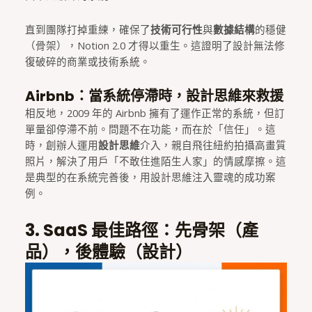
直到團隊打掉重練，確保了
技術可行性
與
數據結構
的穩健
（骨架），Notion 2.0 才得以重生。這證明了設計無法修
復破碎的商業或技術系統。
Airbnb：當系統停滯時，設計思維來救援
相反地，2009 年的 Airbnb 擁有了運作正常的系統，但訂
單量卻停滯不前。問題不在功能，而在於「信任」。這
時，創辦人運用
設計思維
介入，親自飛往紐約拍攝高畫質
照片，解決了用戶「不敢住進陌生人家」的情感摩擦。這
是典型的在系統完善後，用設計思維注入靈魂的成功案
例。
3. SaaS 最佳路徑：先骨架（產
品），後體驗（設計）