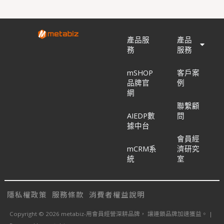
產品服
產品
務
服務
mSHOP
客戶案
品牌官
例
網
聯繫顧
AIEDP數
問
據中台
會員經
mCRM系
濟研究
統
室
隱私權政策
服務條款
消費者權益說明
Copyright © 2026 metabiz-用會員經營深耕品牌， 讓連鎖品牌加速獲益。 |