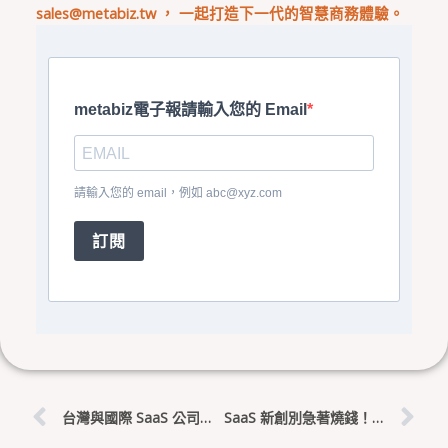
sales@metabiz.tw
， 一起打造下一代的智慧商務體驗。
metabiz電子報請輸入您的 Email
請輸入您的 email，例如
abc@xyz.com
訂閱
上一頁
下
台灣與國際 SaaS 公司產品思維 vs 設計思維：真實案例解析
SaaS 新創別急著燒錢！掌握這個「致勝順序」才是活下來的關鍵