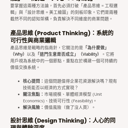
要掌握這兩種方法論，首先必須打破「產品思維 = 工程邏
輯」與「設計思維 = 美工繪圖」的刻板印象。它們是兩種
截然不同的認知架構，負責解決不同維度的商業問題。
產品思維 (Product Thinking)：系統的
可行性與商業邏輯
產品思維是戰略的指南針，它關注的是
「為什麼做」
（Why）
以及
「這門生意是否成立」（Viability）
。它將
用戶視為系統中的一個節點，重點在於構建一個可持續的
價值交換系統。
核心提問：
這個問題值得企業花資源解決嗎？現有
技術能否以經濟的方式實現？
關注焦點：
市場規模、單體經濟模型 (Unit
Economics)、技術可行性 (Feasibility)。
解決風險：
價值風險（做了沒人買）。
設計思維 (Design Thinking)：人心的同