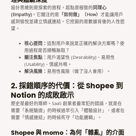
理與體驗深度
設計思維則是探索的旅程，起點是極致的
同理心
(Empathy)
。它關注的是
「如何做」（How）
才能讓用戶
感到愉悅並建立情感連結。它挖掘的是數據背後的人性慾
望。
核心提問：
這對用戶來說是正確的解決方案嗎？使
用過程是否順暢無阻？
關注焦點：
用戶渴望性 (Desirability)、易用性
(Usability)、情感共鳴。
解決風險：
易用性風險（做了沒人會用）。
2. 採錯順序的代價：從 Shopee 到
Notion 的成敗啟示
歷史是最好的導師。SaaS 創業者最常犯的錯誤，就是在
需要「系統驗證」的時候過早引入「體驗設計」，或者在
需要「情感連結」的時候死守「功能邏輯」。
Shopee 與 momo：為何「雜亂」的介面