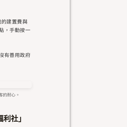
塊的建置費與
點，手動按一
沒有善用政府
顧客的耐心。
福利社」