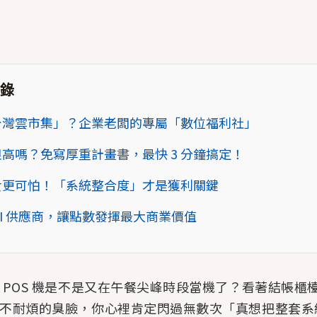
錄
台灣雲市集」？企業老闆的專屬「數位福利社」
高嗎？免寫厚重計畫書，最快 3 分鐘搞定！
貴更可怕！「系統整合度」才是獲利關鍵
SI 供應商，讓點數發揮最大商業價值
 POS 機是不是又在午餐尖峰時段當機了？看著結帳櫃
不耐煩的臭臉，你心裡肯定閃過無數次「真想把整套系