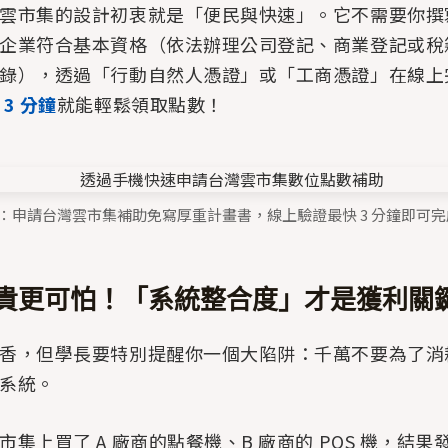
雲市集的設計初衷就是「便民與快速」。它不需要你撰
企業符合基本資格（依法辦理公司登記、商業登記或稅
錄），透過「行動自然人憑證」或「工商憑證」在線上
快
3 分鐘
就能輕鬆領取點數！
2：申請台灣雲市集補助免寫厚重計畫書，線上驗證最快 3 分鐘即可
貴更可怕！「系統整合度」才是獲利關
香，但學長要特別提醒你一個大陷阱：千萬不要為了消
系統。
市集上買了 A 廠商的點餐機、B 廠商的 POS 機，結