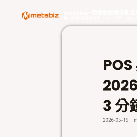
跳
至
metabiz-用會員經營深耕
主
用AI營運大腦整合會員、POS、電商、Lin
要
內
容
PO
20
3 
2026-05-15
m