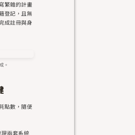
寫繁雜的計畫
籍登記，且無
完成註冊與身
完成。
鍵
耗點數，隨便
果發現兩套系統