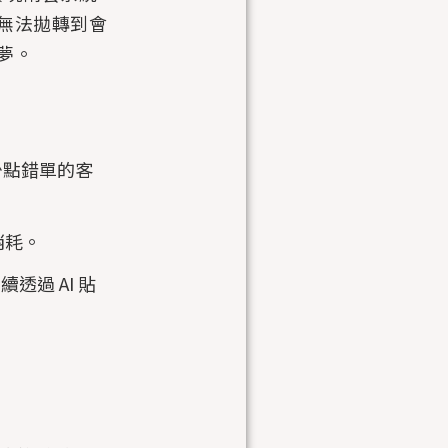
無法拋轉到會
夢。
減少點錯單的客
消耗。
透過 AI 貼