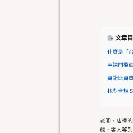
文章目
什麼是「
申請門檻很
買錯比買
找對合規 
老闆，店裡的
龍、客人等到