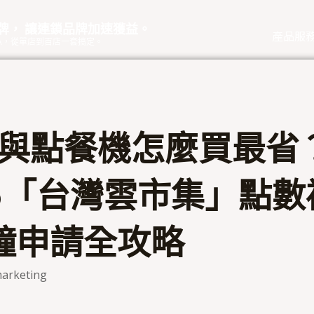
品牌， 讓連鎖品牌加速獲益。
產品服
eOA，從單店到百店一套搞定。
S 與點餐機怎麼買最省
26「台灣雲市集」點數
分鐘申請全攻略
arketing