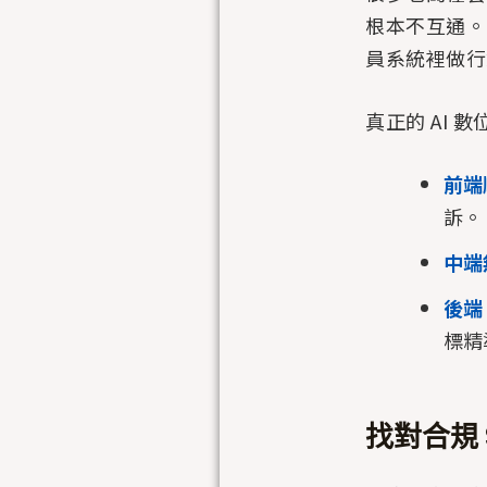
根本不互通。
員系統裡做行
真正的 AI
前端
訴。
中端
後端 
標精
找對合規