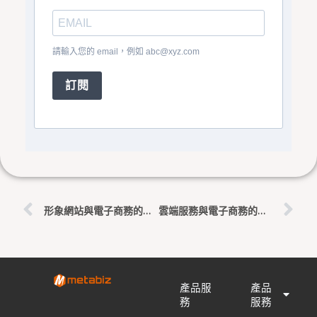
請輸入您的 email，例如
abc@xyz.com
訂閱
上一頁
下
形象網站與電子商務的力量：PIVOD的英語學習與餐旅業經歷
雲端服務與電子商務的融合：以CRM的線上英文服務為例
產品服
產品
務
服務