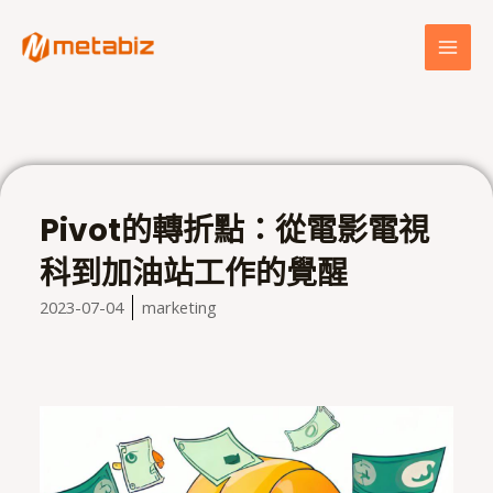
跳
MAI
至
MEN
主
要
內
容
Pivot的轉折點：從電影電視
科到加油站工作的覺醒
2023-07-04
marketing