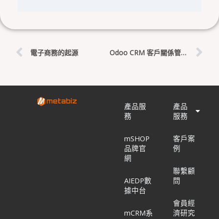
上一頁
下
電子商務的起源
Odoo CRM 客戶關係管理系統
產品服
產品
務
服務
mSHOP
客戶案
品牌官
例
網
聯繫顧
AIEDP數
問
據中台
會員經
mCRM系
濟研究