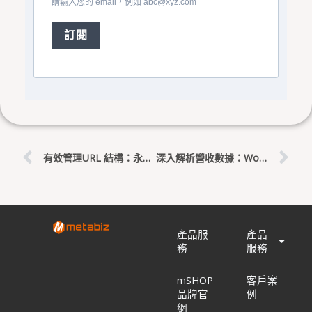
請輸入您的 email，例如
abc@xyz.com
訂閱
上一頁
下
有效管理URL 結構：永久連結設定全指南
深入解析營收數據：WordPress購物車收益分析功能詳解
產品服
產品
務
服務
mSHOP
客戶案
品牌官
例
網