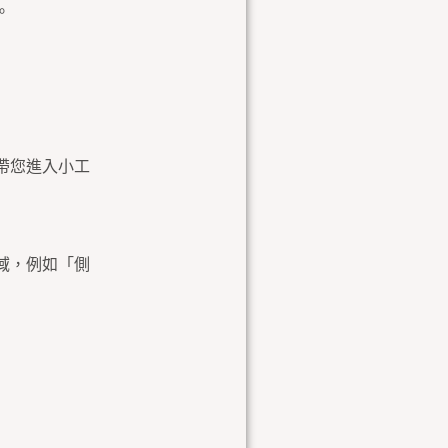
。
帶您進入小工
域，例如「側