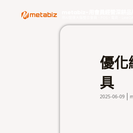
跳
至
metabiz-用會員經營深耕
主
用AI營運大腦整合會員、POS、電商、Lin
要
內
容
優化
具
2025-06-09
m