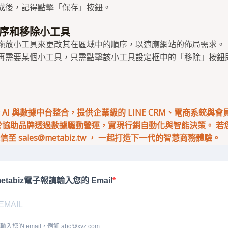
成後，記得點擊「保存」按鈕。
序和移除小工具
拖放小工具來更改其在區域中的順序，以適應網站的佈局需求。
再需要某個小工具，只需點擊該小工具設定框中的「移除」按鈕
專注於 AI 與數據中台整合，提供企業級的 LINE CRM、電商系統與
於協助品牌透過數據驅動營運，實現行銷自動化與智能決策。 若您有
來信至
sales@metabiz.tw
， 一起打造下一代的智慧商務體驗。
etabiz電子報請輸入您的 Email
輸入您的 email，例如
abc@xyz.com