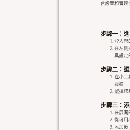
台設置和管理
步驟一：進
登入您的
在左側
具設定
步驟二：選
在小工
邊欄」
選擇您
步驟三：添
在展開
從可用
添加後