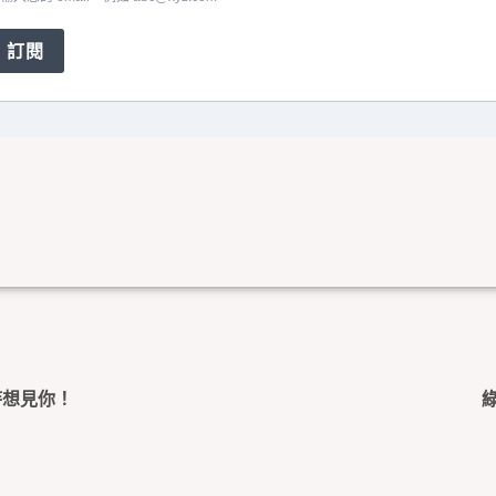
訂閱
待想見你！