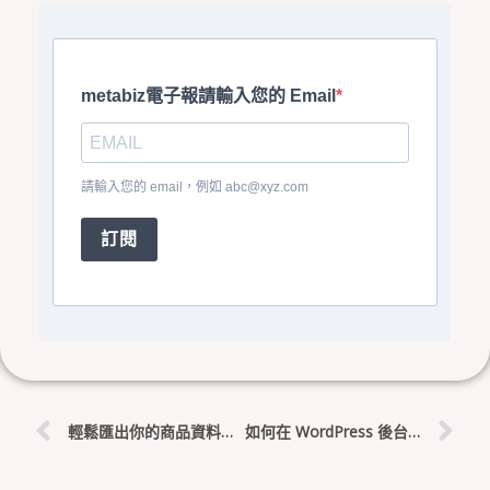
metabiz電子報請輸入您的 Email
請輸入您的 email，例如
abc@xyz.com
訂閱
上一頁
下
輕鬆匯出你的商品資料：WordPress後台匯出功能指南
如何在 WordPress 後台管理與回覆文章留言