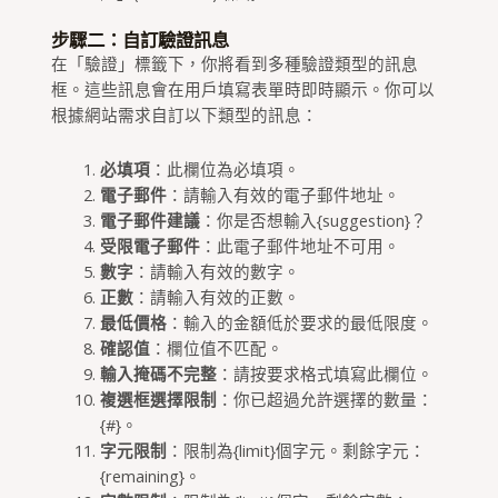
步驟二：自訂驗證訊息
在「驗證」標籤下，你將看到多種驗證類型的訊息
框。這些訊息會在用戶填寫表單時即時顯示。你可以
根據網站需求自訂以下類型的訊息：
必填項
：此欄位為必填項。
電子郵件
：請輸入有效的電子郵件地址。
電子郵件建議
：你是否想輸入{suggestion}？
受限電子郵件
：此電子郵件地址不可用。
數字
：請輸入有效的數字。
正數
：請輸入有效的正數。
最低價格
：輸入的金額低於要求的最低限度。
確認值
：欄位值不匹配。
輸入掩碼不完整
：請按要求格式填寫此欄位。
複選框選擇限制
：你已超過允許選擇的數量：
{#}。
字元限制
：限制為{limit}個字元。剩餘字元：
{remaining}。