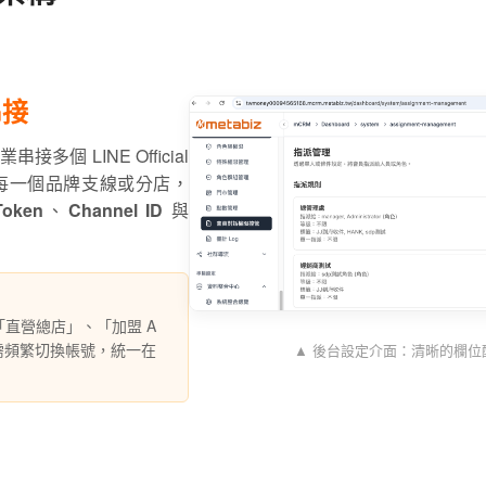
串接
個 LINE Official
為每一個品牌支線或分店，
Token
、
Channel ID
與
直營總店」、「加盟 A
無需頻繁切換帳號，統一在
▲ 後台設定介面：清晰的欄