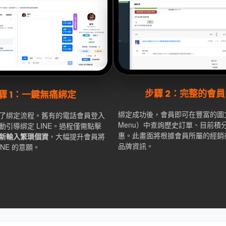
步驟 2：完整的會
驟 1：一鍵無痛綁定
綁定成功後，會員即可在豐富的圖文
了綁定流程。舊有的電話會員登入
Menu）中查詢歷史訂單、目前積
動引導綁定 LINE。過程僅需點擊
惠。此畫面將根據會員所屬的經銷
新輸入繁瑣個資
，大幅提升會員將
品牌資訊。
INE 的意願。