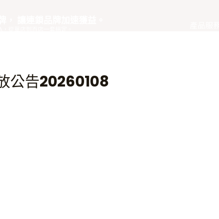
品牌， 讓連鎖品牌加速獲益。
產品服
eOA，從單店到百店一套搞定。
公告20260108