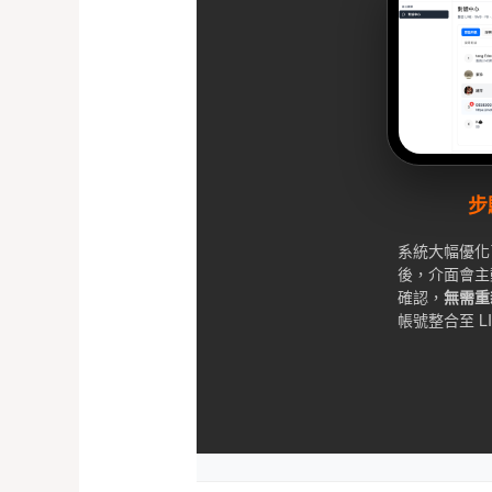
步
系統大幅優化
後，介面會主
確認，
無需重
帳號整合至 L