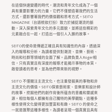
在這個快速變遷的時代，潮流和青年文化成為了一個
具有重要影響力的力量，它們不僅塑造著我們的生活
方式，還影響著我們的價值觀和思考方式。SEITO
MAGAZINE（台語梳妝打扮）致力於捕捉潮流的脈
動，深入探索青年文化的多元面貌，並將這些精彩的
元素融合在一起，打造出一個引人入勝的故事。
SEITO的使命是傳遞正確且具有知識性的內容，透過深
入的報導和分析，為讀者提供對潮流、音樂、藝術、
時尚和社群等領域的全面了解。品牌負責人Roger相
信，只有真實且有深度的報導才能揭示事物的本質，
啟發讀者的思考，並為他們帶來新的視野。
SEITO 不僅關注主流文化，也注重發掘美的事物和非
主流文化的價值。SEITO探索藝術家、音樂家和設計師
的故事，挖掘他們的創作背後所蘊含的意義和靈感來
源。相信每個人都擁有自己獨特的美學觀點，這種多
樣性使得文化變得更加豐富和有趣。SEITO 的使命之
一就是匯聚這種多樣性，為讀者呈現一個真實且具有