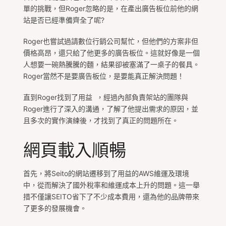
單的挑戰，但Roger忽略的是，在產出廣告板位前他的網
站是否已經準備齊全了呢?
Roger也嘗試過請數位行銷公司幫忙，但他們的方案非但
價格高昂，還只給了他更多的廣告板位。這就好像是一個
人想要一碗熱騰騰的麵，結果卻被塞滿了一桌子的餐具。
Roger當然不是要廣告板位，是要能真正解決問題！
直到Roger找到了用益 ，經過內部負責架站的團隊與
Roger進行了深入的溝通，了解了他提出需求的原因，並
且多次的實作演練後，才找到了真正的問題所在。
網頁載入順暢
首先，將Seito的網站遷移到了用益的AWS維運及環境
中，從而解決了國外稅率和維運成本上升的問題。這一舉
措不僅讓SEITO省下了不少成本費用，還為他的品牌帶來
了更多的發展機會。