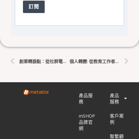
訂閱
上一頁
下
創業轉捩點：從社群電商至電子商務的革新
個人轉變: 從教育工作者到社群電商專家
產品服
產品
務
服務
mSHOP
客戶案
品牌官
例
網
聯繫顧