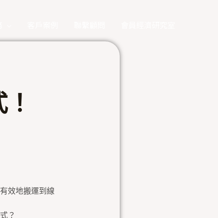
務
客戶案例
聯繫顧問
會員經濟研究室
式！
有效地搬運到線
式？