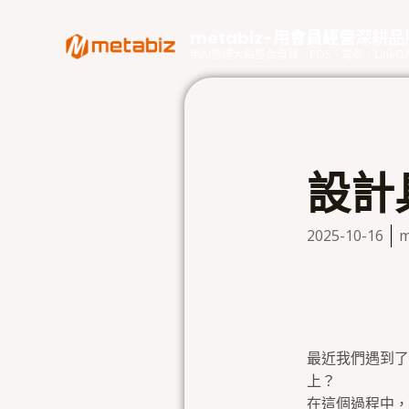
跳
至
metabiz-用會員經營深耕
主
用AI營運大腦整合會員、POS、電商、Lin
要
內
容
設計
2025-10-16
m
最近我們遇到了
上？
在這個過程中，