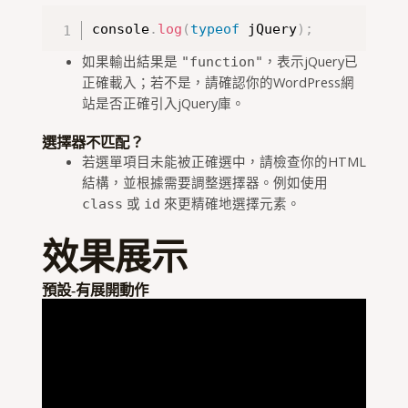
console
.
log
(
typeof
 jQuery
)
;
如果輸出結果是
，表示jQuery已
"function"
正確載入；若不是，請確認你的WordPress網
站是否正確引入jQuery庫。
選擇器不匹配？
若選單項目未能被正確選中，請檢查你的HTML
結構，並根據需要調整選擇器。例如使用
或
來更精確地選擇元素。
class
id
效果展示
預設-有展開動作