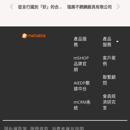
從言行識別「好」的合作對象
瑞展不銹鋼廚具有限公司
產品服
產品
務
服務
mSHOP
客戶案
品牌官
例
網
聯繫顧
AIEDP數
問
據中台
會員經
mCRM系
濟研究
統
室
隱私權政策
服務條款
消費者權益說明