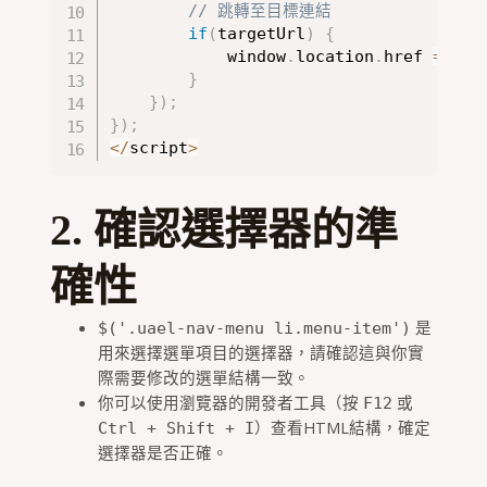
// 跳轉至目標連結
if
(
targetUrl
)
{
            window
.
location
.
href 
=
 tar
}
}
)
;
}
)
;
<
/
script
>
2. 確認選擇器的準
確性
是
$('.uael-nav-menu li.menu-item')
用來選擇選單項目的選擇器，請確認這與你實
際需要修改的選單結構一致。
你可以使用瀏覽器的開發者工具（按
或
F12
）查看HTML結構，確定
Ctrl + Shift + I
選擇器是否正確。