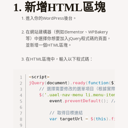
1. 新增HTML區塊
進入你的WordPress後台。
在網站建構器（例如Elementor、WPBakery
等）中選擇你想要加入jQuery程式碼的頁面，
並新增一個HTML區塊。
在HTML區塊中，輸入以下程式碼：
<
script
>
jQuery
(
document
)
.
ready
(
function
(
$
)
{
// 選擇需要修改的選單項目（根據實際情況
$
(
'.uael-nav-menu li.menu-item'
)
.
o
        event
.
preventDefault
(
)
;
// 阻
// 取得目標連結
var
 targetUrl 
=
$
(
this
)
.
find
(
'