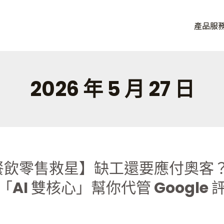
品牌， 讓連鎖品牌加速獲益。
產品服
eOA，從單店到百店一套搞定。
2026 年 5 月 27 日
6 餐飲零售救星】缺工還要應付奧客
「AI 雙核心」幫你代管 Google 