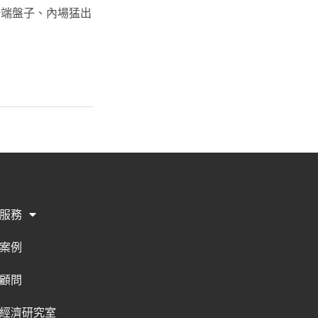
場端盤子、內場猛出
服務
案例
顧問
經濟研究室