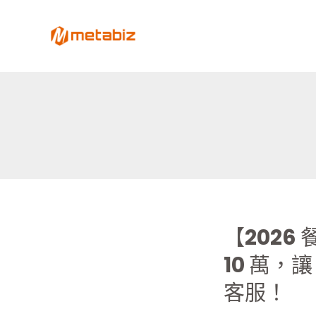
跳
至
metabiz-用會員經營深耕
主
用AI營運大腦整合會員、POS、電商、Lin
要
內
容
【202
【2026
餐
10 萬，讓
飲
零
客服！
售