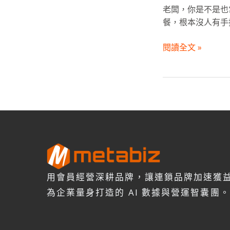
救
老闆，你是不是也
星】
餐，根本沒人有手接
缺
工
閱讀全文 »
還
要
應
付
奧
客？
政
府
補
助
用會員經營深耕品牌，讓連鎖品牌加速獲
10
為企業量身打造的 AI 數據與營運智囊團。
萬，
讓
「AI