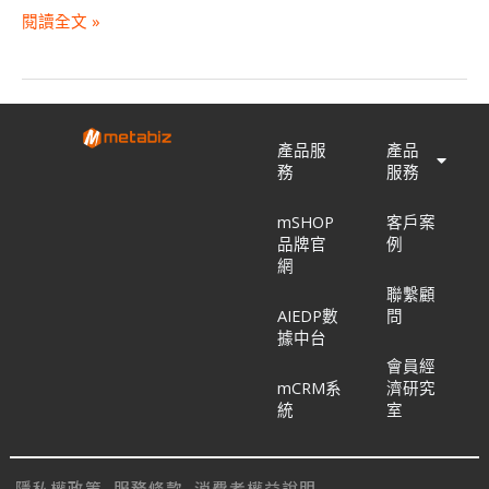
閱讀全文 »
產品服
產品
務
服務
mSHOP
客戶案
品牌官
例
網
聯繫顧
AIEDP數
問
據中台
會員經
mCRM系
濟研究
統
室
隱私權政策
服務條款
消費者權益說明