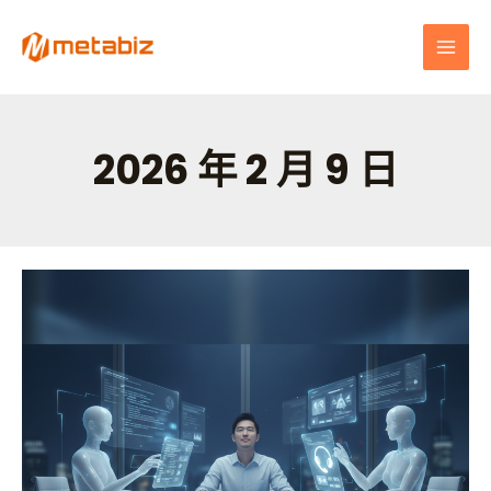
跳
MAI
至
MEN
主
要
內
容
2026 年 2 月 9 日
一
個
人
也
能
做
客
服！
3