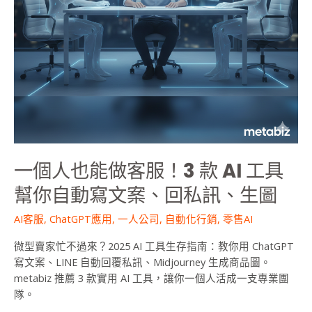
款
AI
工
具
幫
你
自
動
寫
文
一個人也能做客服！3 款 AI 工具
案、
回
幫你自動寫文案、回私訊、生圖
私
AI客服
,
ChatGPT應用
,
一人公司
,
自動化行銷
,
零售AI
訊、
生
微型賣家忙不過來？2025 AI 工具生存指南：教你用 ChatGPT
圖
寫文案、LINE 自動回覆私訊、Midjourney 生成商品圖。
metabiz 推薦 3 款實用 AI 工具，讓你一個人活成一支專業團
隊。