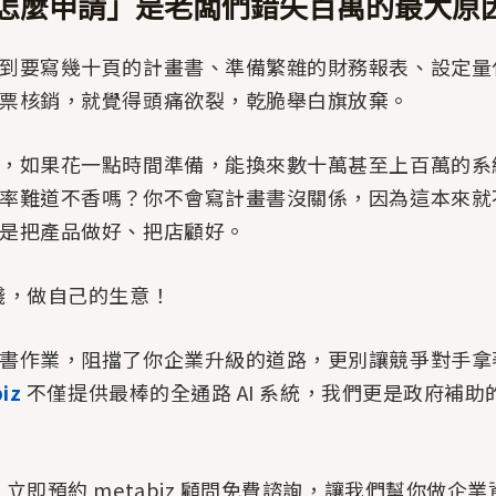
怎麼申請」是老闆們錯失百萬的最大原
到要寫幾十頁的計畫書、準備繁雜的財務報表、設定量化
票核銷，就覺得頭痛欲裂，乾脆舉白旗放棄。
，如果花一點時間準備，能換來數十萬甚至上百萬的系
率難道不香嗎？你不會寫計畫書沒關係，因為這本來就
是把產品做好、把店顧好。
錢，做自己的生意！
書作業，阻擋了你企業升級的道路，更別讓競爭對手拿
iz
不僅提供最棒的全通路 AI 系統，我們更是政府補助
立即預約 metabiz 顧問免費諮詢，讓我們幫你做企