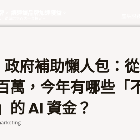
品牌， 讓連鎖品牌加速獲益。
產品服
eOA，從單店到百店一套搞定。
6 政府補助懶人包：從 
百萬，今年有哪些「
的 AI 資金？
arketing