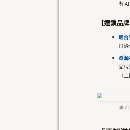
階 
【連鎖品牌百
適合
打通
資源
品牌
（上
圖 