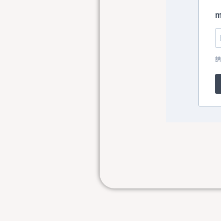
m
請
上一頁