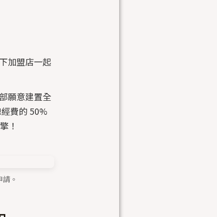
旗下加盟店一起
部願意建置全
經費的 50%
引擎！
申請。