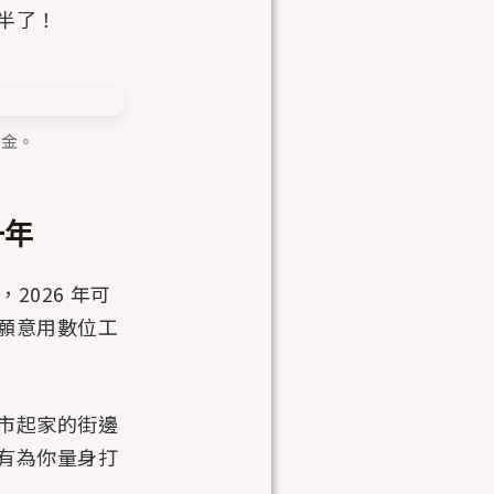
半了！
料金。
一年
2026 年可
願意用數位工
市起家的街邊
有為你量身打