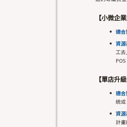
【小微企業起
適合
資源
工去
PO
【單店升級轉
適合
統或
資源
計畫