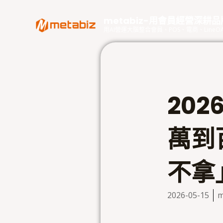
跳
至
metabiz-用會員經營深耕
主
用AI營運大腦整合會員、POS、電商、Lin
要
內
容
202
萬到
不拿」
2026-05-15
m