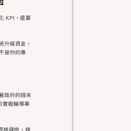
因
 KPI，還要
統升級資金，
不是你的專
著政府的錢來
的實戰輔導專
業資格健檢，規