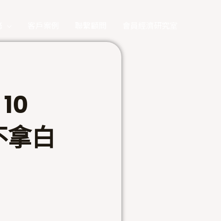
務
客戶案例
聯繫顧問
會員經濟研究室
10
不拿白