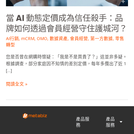
任
殺
當 AI 動態定價成為信任殺手：品
手：
品
牌如何透過會員經營守住護城河？
牌
AI行銷
,
mCRM
,
OMO
,
數據資產
,
會員經營
,
第一方數據
,
零售
如
轉型
何
透
您是否曾在網購時懷疑：「我是不是買貴了？」這並非多疑。
過
根據調查，部分家庭因不知情的差別定價，每年多攬出了近 1
會
[…]
員
經
閱讀全文 »
營
守
住
護
城
產品服
產品
河？
務
服務