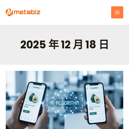
跳
MAI
至
MEN
主
要
內
容
2025 年 12 月 18 日
當
AI
動
態
定
價
成
為
信