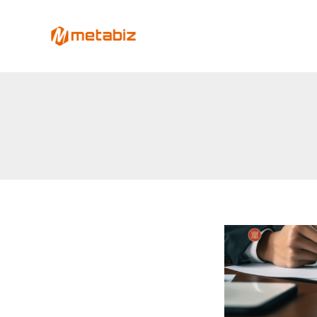
跳
至
metabiz-用會員經營深耕
主
用AI營運大腦整合會員、POS、電商、Lin
要
內
容
鼎
皇
當
舖