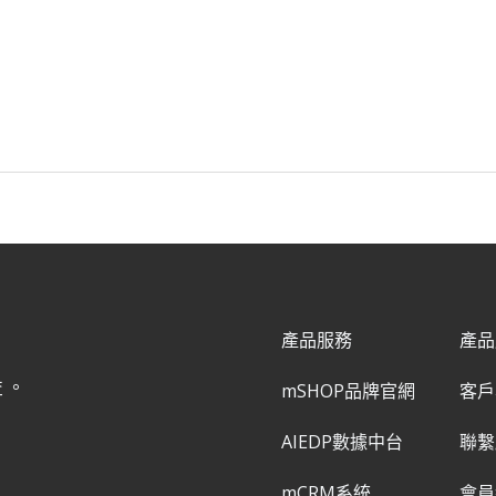
產品服務
產品
益。
mSHOP品牌官網
客戶
AIEDP數據中台
聯繫
mCRM系統
會員