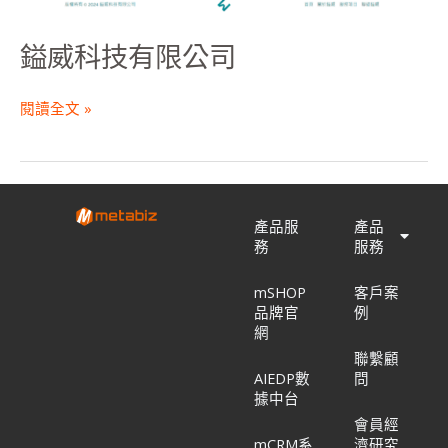
鎰威科技有限公司
閱讀全文 »
產品服
產品
務
服務
mSHOP
客戶案
品牌官
例
網
聯繫顧
AIEDP數
問
據中台
會員經
mCRM系
濟研究