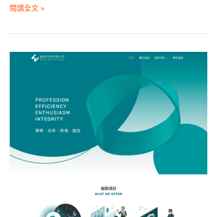
閱讀全文 »
鎰
威
科
技
有
限
公
司