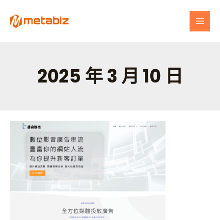
跳
MAI
至
MEN
主
要
內
容
2025 年 3 月 10 日
晉
采
數
位