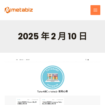
跳
MAI
至
MEN
主
要
內
容
2025 年 2 月 10 日
良
匠
不
動
產