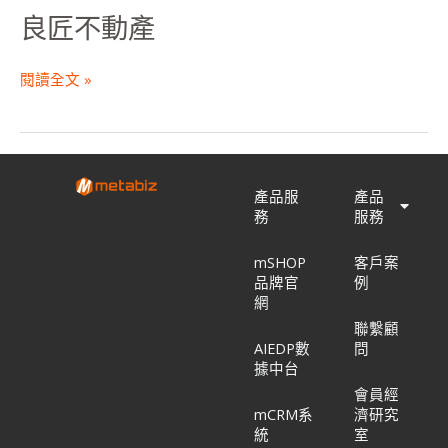
良匠不動產
閱讀全文 »
產品服
產品
務
服務
mSHOP
客戶案
品牌官
例
網
聯繫顧
AIEDP數
問
據中台
會員經
mCRM系
濟研究
統
室