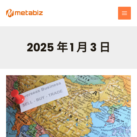
跳
MAI
至
MEN
主
要
內
容
2025 年 1 月 3 日
拓
展
海
外
市
場
的
必
備