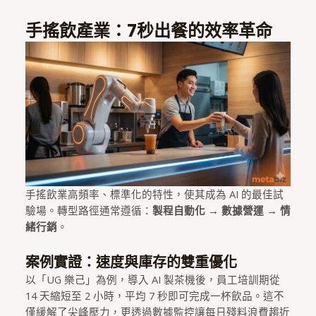
手搖飲產業：7秒出餐的效率革命
手搖飲業高頻率、標準化的特性，使其成為 AI 的最佳試
驗場。轉型路徑通常遵循：
製程自動化 → 數據營運 → 情
緒行銷
。
案例實證：速度與庫存的雙重優化
以「UG 樂己」為例，導入 AI 製茶機後，員工培訓期從
14 天縮短至 2 小時，平均 7 秒即可完成一杯飲品。這不
僅緩解了尖峰壓力，更透過數據監控讓每日殘料浪費趨近