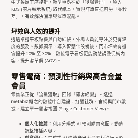
中式餐廳工序複雜，轉型重點在於「後場管理」。導入
KDS (廚房顯示系統) 取代紙本，實現訂單直送廚房「零秒
差」，有效解決漏單與催單混亂。
坪效與人效的提升
透過桌邊平板點餐與自助結帳，外場人員能專注於更有溫
度的服務。數據顯示，導入智慧化設備後，門市坪效有機
會提升 20% 至 30%。數位電子看板更能動態調整促銷內
容，提升客單價 (AOV)。
零售電商：預測性行銷與高含金量
會員
零售業正從「流量獲取」回歸「顧客經營」。透過
metabiz
概念的數據中台建設，打通社群、官網與門市數
據，建立單一顧客視圖 (Single Customer View)。
個人化推薦：
利用分辨式 AI 預測購買意圖，動態
調整推播內容。
創意優化：
生成式 AI 快速產出大量素材進行 A/B