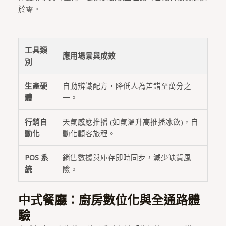
於零。
工具類
應用場景與成效
別
生產硬
自動辨識配方，降低人為差錯至萬分之
體
一。
行銷自
天氣感應推播 (如氣溫升高推播冰飲)，自
動化
動化顧客旅程。
POS 系
銷售數據與庫存即時同步，減少缺貨風
統
險。
中式餐廳：廚房數位化與全通路體
驗