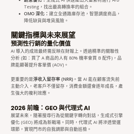
Testing，找出最高轉換率的組合。
OMO 深化：
建立全通路庫存池，智慧調度商品，
降低缺貨與堆貨風險。
關鍵指標與未來展望
預測性行銷的量化價值
AI 導入的成效最終需反映在財報上。透過精準的關聯性
分析 (如：買了 A 商品的人有 80% 機率會買 B 配件)，品
牌能顯著提升客單價 (AOV)。
更重要的是
淨收入留存率 (NRR)
。當 AI 能在顧客流失前
主動介入，老客戶不僅留存，消費金額還會逐年成長，產
生強大的複利效應。
2026 前瞻：GEO 與代理式 AI
展望未來，隨著搜尋行為從關鍵字轉向對話，生成式引擎
優化 (GEO) 將成為新戰場。同時，代理式 AI 將滲透營運
環節，實現門市的自我調節與自動巡檢。