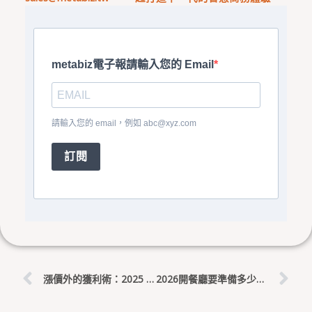
metabiz電子報請輸入您的 Email
請輸入您的 email，例如
abc@xyz.com
訂閱
上一頁
下
漲價外的獲利術：2025 餐飲業如何靠 AI 智能推薦提升客單價 (AOV)
2026開餐廳要準備多少錢？一張表算給你看（含隱形成本揭秘）