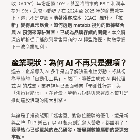
收（ARPC）年增超過 10%，甚至將門市的 EBIT 利潤率
提升 9%，您會心動嗎？在 2024 至 2025 年的商業戰場
上，這已不是空談。
隨著獲客成本（CAC）飆升，「拉
新」變得異常昂貴，如何透過 metabiz 視角的數據整合
與 AI 預測來深耕舊客，已成為品牌存續的關鍵。
本文將
深度解析從手搖飲到零售電商的 AI 轉型路徑，助您掌握
下一波商業紅利。
產業現狀：為何 AI 不再只是選項？
過去，企業導入 AI 多半是為了解決重複性勞動，將其視
為單純的「自動化工具」。然而，隨著生成式 AI 與代理
式 AI 的成熟，業界視角已全面轉向「預測性行銷」與
「決策智能化」。在台灣，勞動力短缺與營運成本攀升是
推動這股浪潮的兩大引擎。
無論是手搖飲龍頭「迷客夏」對數位體驗的優化，還是新
興品牌「UG 樂己」以 AI 製茶創造驚人營收，都證明了：
競爭核心已從單純的產品研發，擴展到數據驅動的營運效
率戰。