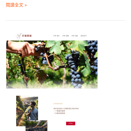
閱讀全文 »
好
意
醇
醴
股
份
有
限
公
司