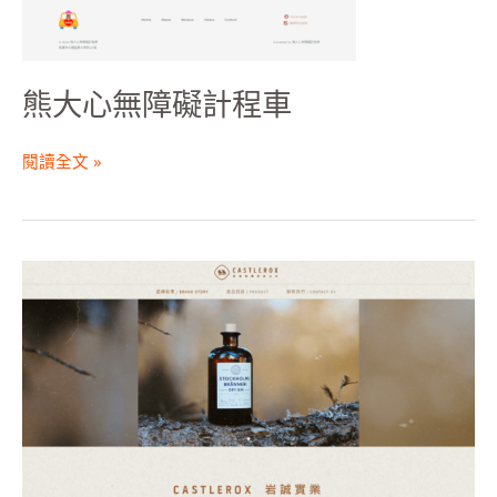
熊大心無障礙計程車
閱讀全文 »
岩
誠
實
業
有
限
公
司