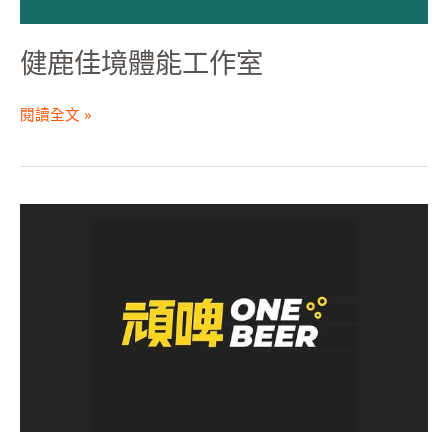
健鹿佳境體能工作室
閱讀全文 »
頑
啤
影
像
有
限
公
司