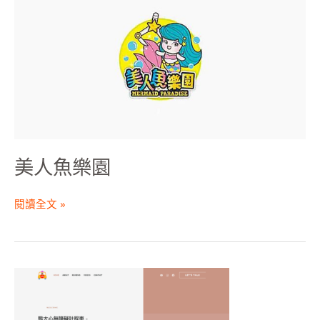
魚
樂
園
美人魚樂園
閱讀全文 »
熊
大
心