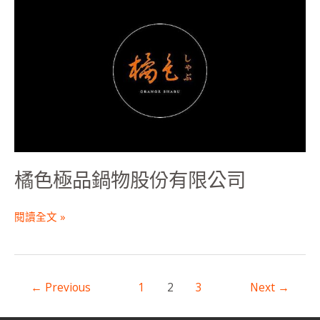
色
極
品
鍋
物
股
份
有
限
公
橘色極品鍋物股份有限公司
司
閱讀全文 »
←
Previous
1
2
3
Next
→