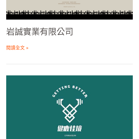
岩誠實業有限公司
閱讀全文 »
健
鹿
佳
境
體
能
工
作
室