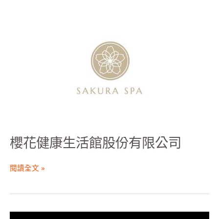
櫻
花
健
康
生
活
館
股
份
有
限
櫻花健康生活館股份有限公司
公
司
閱讀全文 »
橘