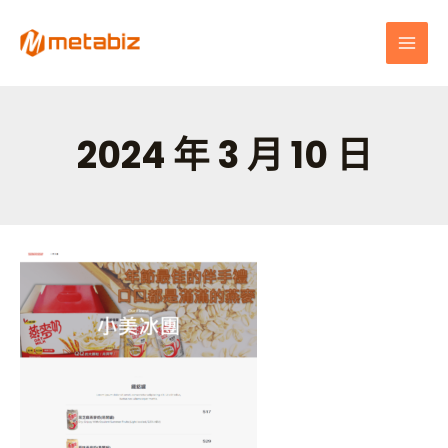
跳
MAI
至
MEN
主
要
內
容
2024 年 3 月 10 日
文
小
章
美
分
冰
頁
團
食
品
有
限
公