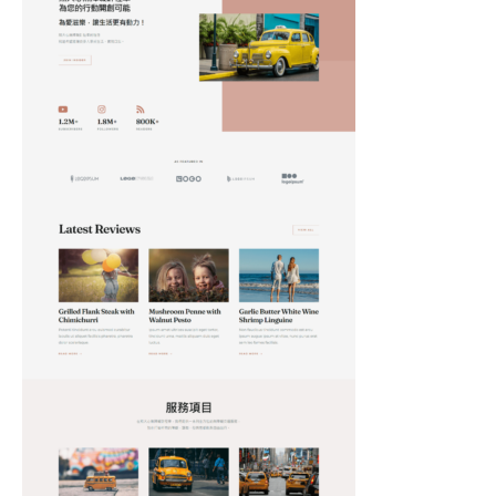
無
障
礙
計
程
車