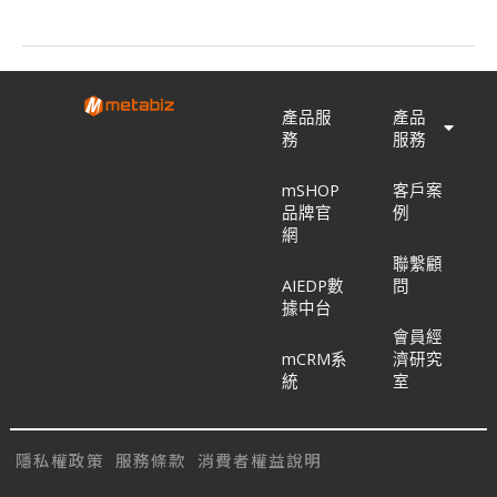
型：
運
用
客
產品服
產品
戶
務
服務
推
薦
mSHOP
客戶案
策
品牌官
例
略
網
在
聯繫顧
雲
AIEDP數
問
端
據中台
服
會員經
務
mCRM系
濟研究
中
統
室
創
新
隱私權政策
服務條款
消費者權益說明