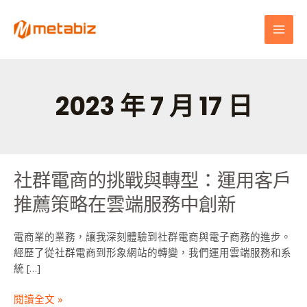
跳
MAI
至
MEN
主
要
內
容
2023 年 7 月 17 日
社群電商的挑戰與轉型：運用客戶
社
群
推薦策略在雲端服務中創新
電
商
電商業的業務，讓我深刻體驗到社群電商與電子商務的進步。
的
經歷了從社群電商到形象網站的轉變，我們運用雲端服務和系
挑
統 […]
戰
與
閱讀全文 »
轉