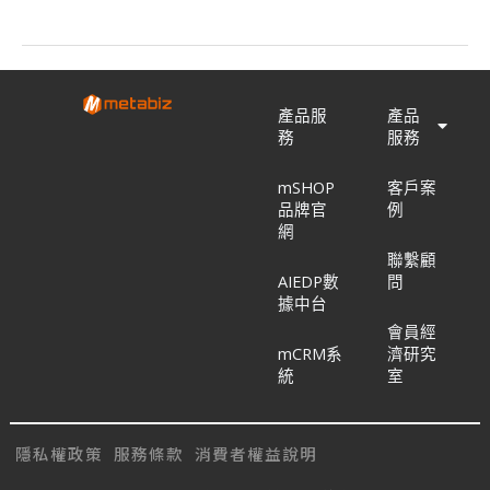
整
合
走
入
產品服
產品
數
務
服務
位
商
mSHOP
客戶案
務
品牌官
例
的
網
轉
聯繫顧
變
AIEDP數
問
之
據中台
旅
會員經
mCRM系
濟研究
統
室
隱私權政策
服務條款
消費者權益說明