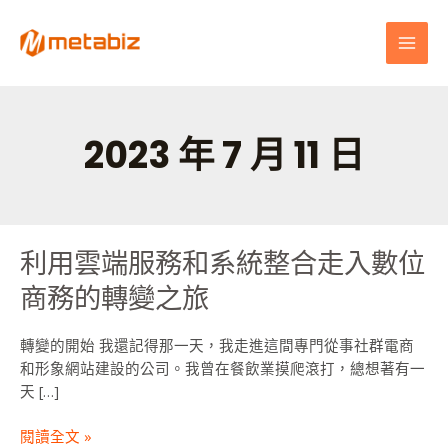
跳
MAI
至
MEN
主
要
內
容
2023 年 7 月 11 日
利用雲端服務和系統整合走入數位
利
用
商務的轉變之旅
雲
端
轉變的開始 我還記得那一天，我走進這間專門從事社群電商
服
和形象網站建設的公司。我曾在餐飲業摸爬滾打，總想著有一
務
天 […]
和
系
閱讀全文 »
統