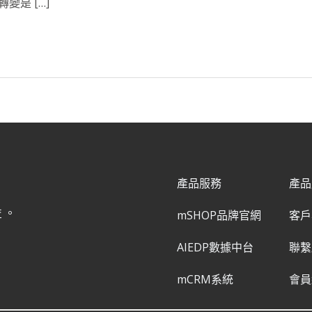
變是 […]
產品服務
產品
益。
mSHOP品牌官網
客戶
AIEDP數據中台
聯繫
mCRM系統
會員