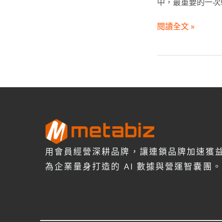
中，最重要的一次轉
合：
以
閱讀全文 »
信
仰
與
系
統
整
合
走
出
困
用會員經營深耕品牌，讓連鎖品牌加速獲
境
的
為企業量身打造的 AI 數據與營運智囊團。
雲
端
服
務