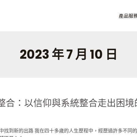
品牌， 讓連鎖品牌加速獲益。
產品服
eOA，從單店到百店一套搞定。
2023 年 7 月 10 日
整合：以信仰與系統整合走出困境
中找到新的出路 我在四十多歲的人生歷程中，經歷過許多不同