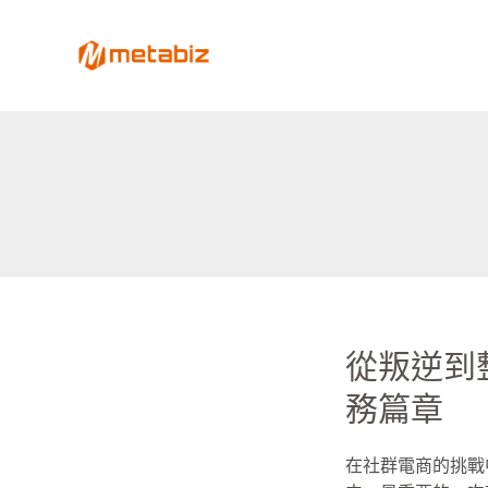
跳
至
metabiz-用會員經營深耕
主
用AI營運大腦整合會員、POS、電商、Lin
要
內
容
從叛逆到
從
叛
務篇章
逆
到
在社群電商的挑戰
整