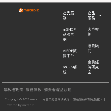
產品服
產品
務
服務
mSHOP
客戶案
品牌官
例
網
聯繫顧
AIEDP數
問
據中台
會員經
mCRM系
濟研究
統
室
隱私權政策
服務條款
消費者權益說明
Copyright © 2026 metabiz-用會員經營深耕品牌， 讓連鎖品牌加速獲益。 |
Powered by metabiz