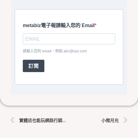
metabiz電子報請輸入您的 Email
請輸入您的 email，例如
abc@xyz.com
訂閱
上一頁
下
實體店也能玩網路行銷！怎麼做才有效？
小橙月光