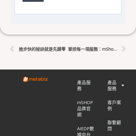
上一頁
下
進步快的秘訣就是先歸零
掌控每一項服務：mShop 預約中心服務設定全攻略
產品服
產品
務
服務
mSHOP
客戶案
品牌官
例
網
聯繫顧
AIEDP數
問
據中台