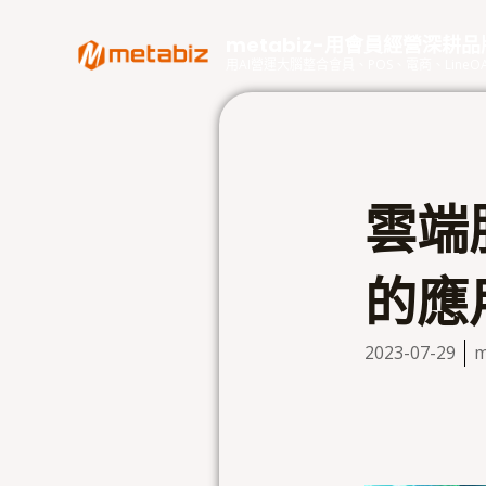
跳
至
metabiz-用會員經營深耕
主
用AI營運大腦整合會員、POS、電商、Lin
要
內
容
雲端
的應
2023-07-29
m