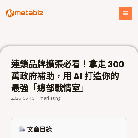
跳
MAI
至
MEN
主
要
內
容
連鎖品牌擴張必看！拿走 300
萬政府補助，用 AI 打造你的
最強「總部戰情室」
2026-05-15
marketing
文章目錄