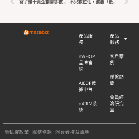
寫了幾十頁企劃書卻被秒退件？申請補助前必看的「企業體質健檢」，會計師沒告訴你的過件底線
不只數位化，還要「低碳化」！2026 雙軸轉型元年，餐飲業的減碳商機在哪裡？
產品服
產品
務
服務
mSHOP
客戶案
品牌官
例
網
聯繫顧
AIEDP數
問
據中台
會員經
mCRM系
濟研究
統
室
隱私權政策
服務條款
消費者權益說明