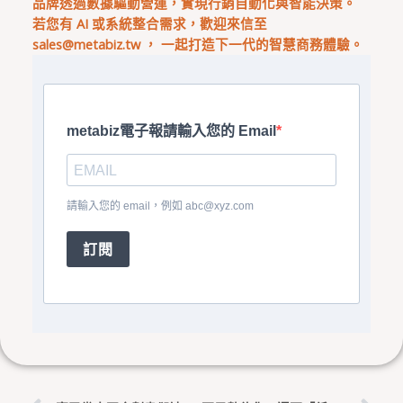
品牌透過數據驅動營運，實現行銷自動化與智能決策。
若您有 AI 或系統整合需求，歡迎來信至
sales@metabiz.tw
， 一起打造下一代的智慧商務體驗。
metabiz電子報請輸入您的 Email
請輸入您的 email，例如
abc@xyz.com
訂閱
上一頁
下