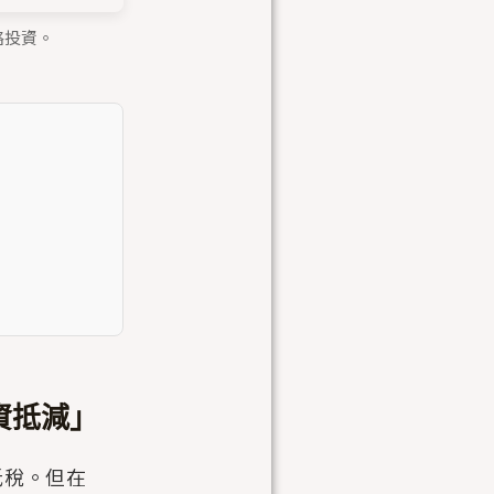
略投資。
資抵減」
供抵稅。但在