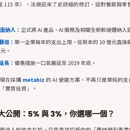
（民國 115 年），法規迎來了史詩級的修訂，這對餐飲與
 全面納入：
正式將 AI 產品、AI 服務及相關全新軟硬體納
翻倍：
單一企業每年的支出上限，從原本的 10 億元直接
億元。
延長：
優惠措施一口氣展延至 2029 年底。
你現在採購
metabiz
的 AI 營運方案，不再只是單純的
「實質投資」。
大公開：5% 與 3%，你選哪一個？
最迷人的地方在於，它能直接扣抵你的「應納營利事業