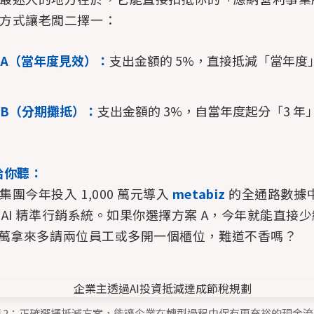
方式讓老闆二擇一：
 A（當年度見效）：
支出金額的 5%，直接抵減「當年度
 B（分期攤抵）：
支出金額的 3%，自當年度起分「3 年
給你聽：
團今年投入 1,000 萬元導入
metabiz
的全通路數據
與 AI 精準行銷系統。如果你選擇方案 A，今年就能直接少繳
50 萬拿來多請兩位員工或多開一個櫃位，難道不香嗎？
圖 2：正確選擇抵減方案，能讓企業在轉型過程中保有更充裕的現金流