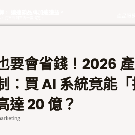
品牌， 讓連鎖品牌加速獲益。
產品服
eOA，從單店到百店一套搞定。
也要會省錢！2026 
制：買 AI 系統竟能「
達 20 億？
arketing