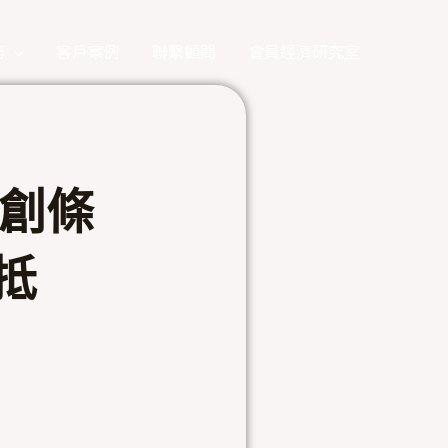
務
客戶案例
聯繫顧問
會員經濟研究室
產創條
抵