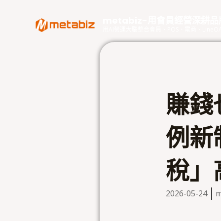
跳
至
metabiz-用會員經營深耕
主
用AI營運大腦整合會員、POS、電商、Lin
要
內
容
賺錢
例新
稅」高
2026-05-24
m