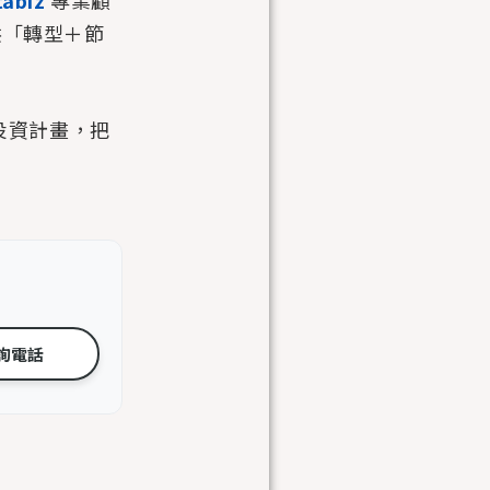
abiz
專業顧
供「轉型＋節
檢投資計畫，把
詢電話