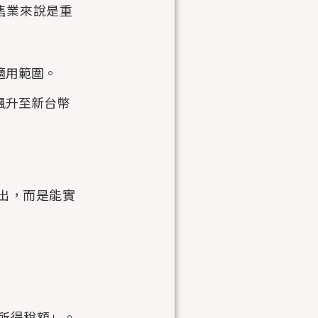
零售業來說是重
入適用範圍。
飆升至新台幣
支出，而是能實
所得稅額」。