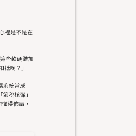
，心裡是不是在
，但這些軟硬體加
扣抵啊？」
購系統當成
的「節稅核彈」
你懂得佈局，