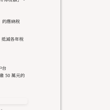
」的應納稅
」抵減各年稅
中台
 50 萬元的
。