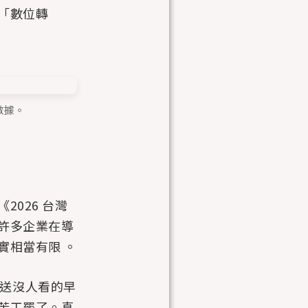
「數位轉
數據。
026 台灣
許多企業在導
實相當有限 。
發送沒人看的早
苦工罷了。真