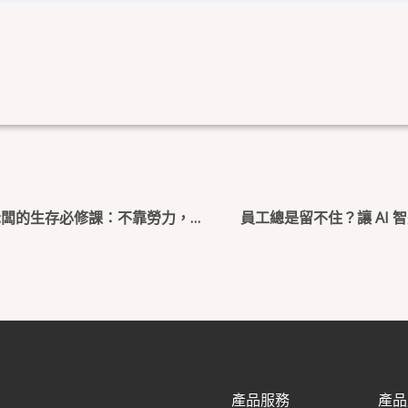
缺工海嘯與成本雙殺！2026 餐飲零售老闆的生存必修課：不靠勞力，靠「AI 腦」賺錢
員工總是留不住？讓 AI 
產品服務
產品