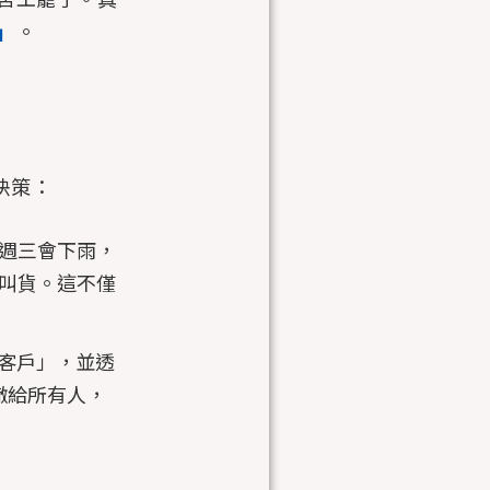
」
。
決策：
週三會下雨，
叫貨。這不僅
 客戶」，並透
告撒給所有人，