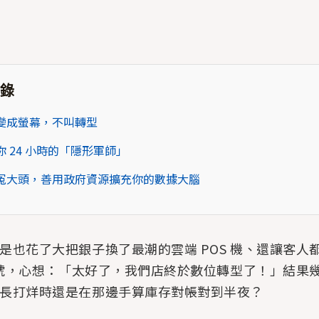
錄
變成螢幕，不叫轉型
 24 小時的「隱形軍師」
冤大頭，善用政府資源擴充你的數據大腦
是也花了大把銀子換了最潮的雲端 POS 機、還讓客人
方帳號，心想：「太好了，我們店終於數位轉型了！」結果
長打烊時還是在那邊手算庫存對帳對到半夜？