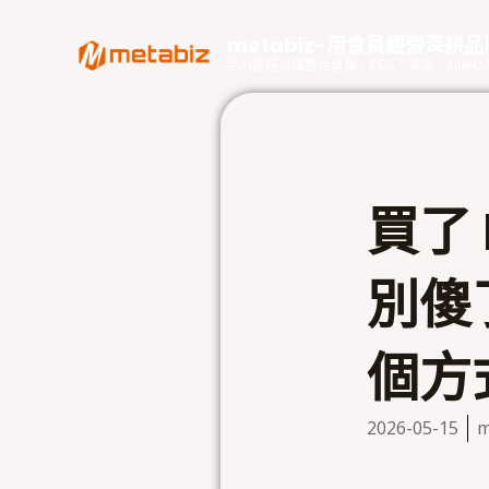
跳
至
metabiz-用會員經營深耕
主
用AI營運大腦整合會員、POS、電商、Lin
要
內
容
買了
別傻
個方
2026-05-15
m