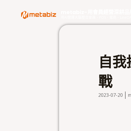
跳
至
metabiz-用會員經營深耕
主
用AI營運大腦整合會員、POS、電商、Lin
要
內
容
自我
戰
2023-07-20
m