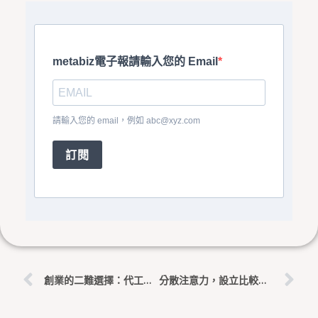
metabiz電子報請輸入您的 Email
請輸入您的 email，例如
abc@xyz.com
訂閱
上一頁
下
創業的二難選擇：代工生存還是產品專注？
分散注意力，設立比較基準點，逆向思維：從困境中找到新的動力