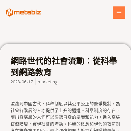
跳
MAI
至
MEN
主
要
內
容
網路世代的社會流動：從科舉
到網路教育
2023-06-17
marketing
遠溯到中國古代，科舉制度以其公平公正的競爭機制，為
社會各階層的人才提供了上升的通道。科舉制度的存在，
讓出身底層的人們可以憑藉自身的學識和能力，進入高級
官僚階層，實現社會的流動。科舉的概念和現代的教育制
度在許多方面相似，兩者都強調個人能力和知識的價值，