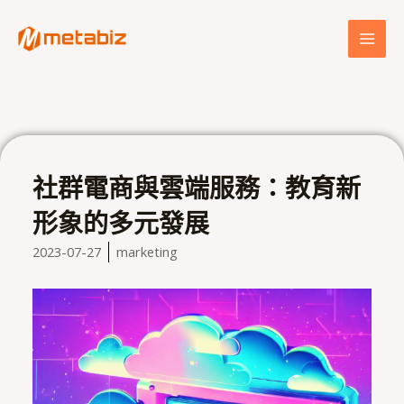
跳
MAI
至
MEN
主
要
內
容
社群電商與雲端服務：教育新
形象的多元發展
2023-07-27
marketing