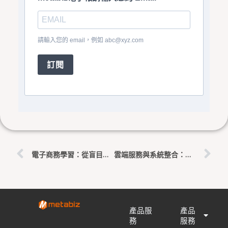
請輸入您的 email，例如
abc@xyz.com
訂閱
上一頁
下
電子商務學習：從盲目學習到自主學習
雲端服務與系統整合：在線教育的新視野
產品服
產品
務
服務