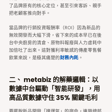
了品牌原有的核心定位，甚至引來客訴、親手
把老顧客推向對手。
當品牌的行銷投資報酬率（ROI）因為新品的
無效開發而大幅下滑，省下來的成本早已在後
台中央廚房的清倉、原物料報廢與人力虛耗中
加倍吐了出來。這對獲利率敏感的傳產零售餐
飲業來說，是極其痛楚的
財務內耗
。
二、 metabiz 的解藥邏輯：以
數據中台驅動「智能研發」，用
高品質數據守住 35% 關鍵毛利
要擺脫新品開發「撞運氣」的宿命，連鎖總部