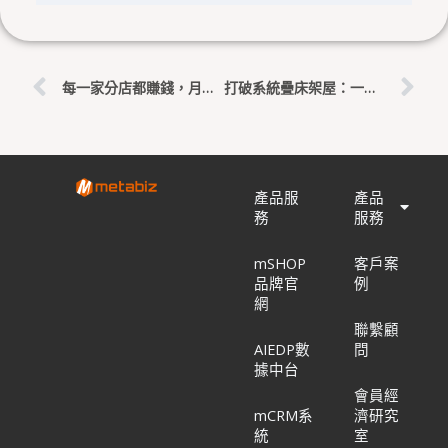
上一頁
下
每一家分店都賺錢，月底總部卻沒現金？拆解連鎖集團的財務盲點
打破系統疊床架屋：一體式中台與可組合式架構的決策分水嶺
產品服
產品
務
服務
mSHOP
客戶案
品牌官
例
網
聯繫顧
AIEDP數
問
據中台
會員經
mCRM系
濟研究
統
室