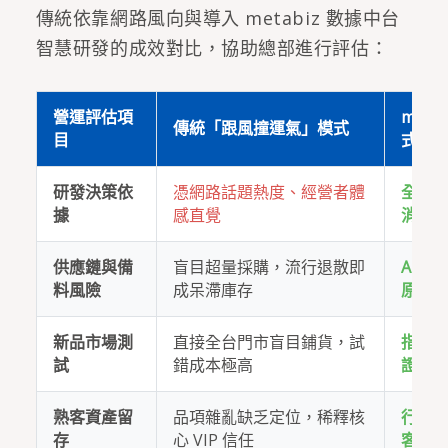
傳統依靠網路風向與導入 metabiz 數據中台
智慧研發的成效對比，協助總部進行評估：
營運評估項
met
傳統「跟風撞運氣」模式
目
式
研發決策依
憑網路話題熱度、經營者體
全通路
據
感直覺
消費
供應鏈與備
盲目超量採購，流行退散即
AI 
料風險
成呆滯庫存
原料
新品市場測
直接全台門市盲目鋪貨，試
指標
試
錯成本極高
證回
熟客資產留
品項雜亂缺乏定位，稀釋核
行銷
存
心 VIP 信任
客，翻