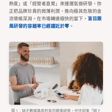
熱度」或「經營者直覺」來撞運氣做研發，你
正把品牌珍貴的微薄利潤，推向極其危險的金
流壞帳深淵。在市場轉速極快的當下，
盲目跟
風研發的容錯率已經趨近於零
。
圖 1：缺乏數據基底的盲目跟風研發，往往迎來「刚上