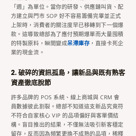
「週」為單位。當你的研發、供應鏈叫貨、配
方建立與門市 SOP 好不容易籌備完畢並正式
上架時，消費者的關注度早已移轉到下一個爆
款。這導致總部為了應付預期爆單而大量囤積
的特製原料，瞬間變成
呆滯庫存
，直接卡死企
業的現金流。
2. 破碎的資訊孤島，讓新品與既有熟客
資產徹底脫節
許多品牌的 POS 系統、線上商城與 CRM 會
員數據彼此割裂。總部不知道這支新品究竟符
不符合自家核心 VIP 的品項偏好與客單價結
構。盲目推出的結果，不僅無法吸引新客穩定
留存，反而因為頻繁更換不成熟的品項，稀釋