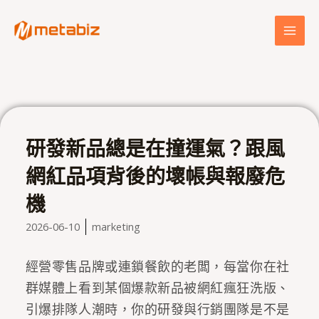
跳
MAI
至
MEN
主
要
內
容
研發新品總是在撞運氣？跟風
網紅品項背後的壞帳與報廢危
機
2026-06-10
marketing
經營零售品牌或連鎖餐飲的老闆，每當你在社
群媒體上看到某個爆款新品被網紅瘋狂洗版、
引爆排隊人潮時，你的研發與行銷團隊是不是