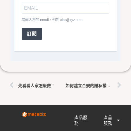
請輸入您的 email，例如
abc@xyz.com
訂閱
上一頁
下
先看看人家怎麼做！
如何建立合規的隱私權政策頁面：完整指南
產品服
產品
務
服務