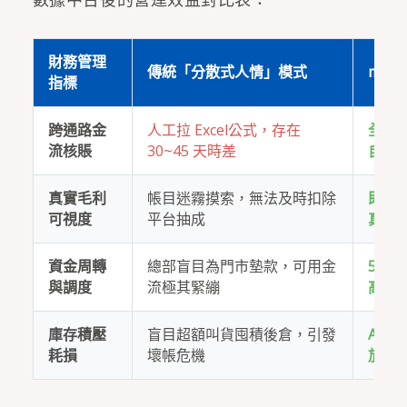
財務管理
傳統「分散式人情」模式
met
指標
跨通路金
人工拉 Excel公式，存在
全自動
流核賬
30~45 天時差
自動
真實毛利
帳目迷霧摸索，無法及時扣除
即時
可視度
平台抽成
真實
資金周轉
總部盲目為門市墊款，可用金
5 
與調度
流極其緊繃
高度
庫存積壓
盲目超額叫貨囤積後倉，引發
AI 
耗損
壞帳危機
放卡