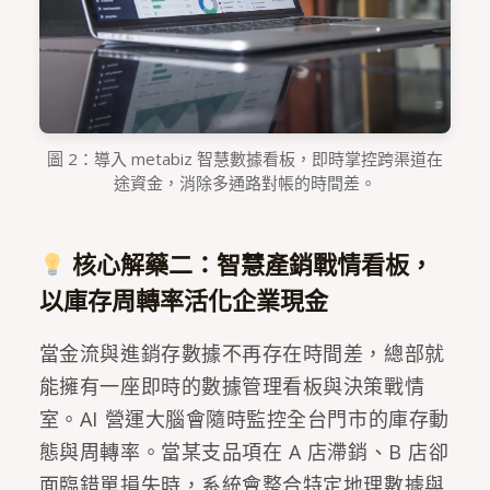
圖 2：導入 metabiz 智慧數據看板，即時掌控跨渠道在
途資金，消除多通路對帳的時間差。
核心解藥二：智慧產銷戰情看板，
以庫存周轉率活化企業現金
當金流與進銷存數據不再存在時間差，總部就
能擁有一座即時的數據管理看板與決策戰情
室。AI 營運大腦會隨時監控全台門市的庫存動
態與周轉率。當某支品項在 A 店滯銷、B 店卻
面臨錯單損失時，系統會整合特定地理數據與