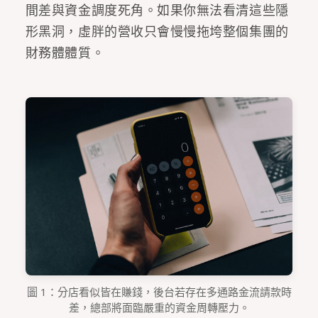
間差與資金調度死角。如果你無法看清這些隱
形黑洞，虛胖的營收只會慢慢拖垮整個集團的
財務體體質。
圖 1：分店看似皆在賺錢，後台若存在多通路金流請款時
差，總部將面臨嚴重的資金周轉壓力。