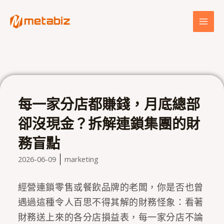
跳
MAI
至
MEN
主
要
內
容
每一家分店都賺錢，月底總部
卻沒現金？拆解連鎖集團的財
務盲點
2026-06-09
marketing
經營連鎖零售或餐飲品牌的老闆，你是否也曾
遇過這種令人百思不得其解的財務怪象：看著
財務送上來的各分店損益表，每一家分店不論