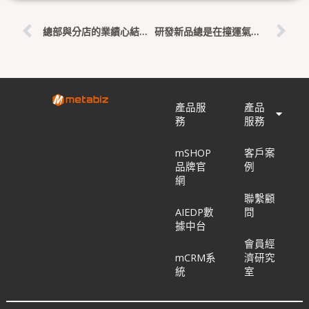
上一頁
下
總部與分店的業績心結：為什麼實體店員總是在抵制你的數位政策
研發新品總是在撞運氣？跟風網紅品項背後的壞帳與報廢危機
產品服
產品
務
服務
mSHOP
客戶案
品牌官
例
網
聯繫顧
AIEDP數
問
據中台
會員經
mCRM系
濟研究
統
室