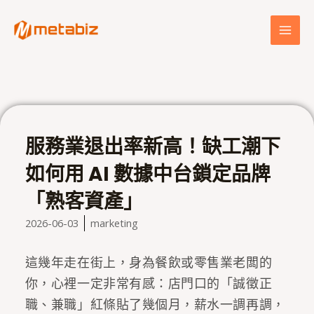
跳
MAI
至
MEN
主
要
內
容
服務業退出率新高！缺工潮下
如何用 AI 數據中台鎖定品牌
「熟客資產」
2026-06-03
marketing
這幾年走在街上，身為餐飲或零售業老闆的
你，心裡一定非常有感：店門口的「誠徵正
職、兼職」紅條貼了幾個月，薪水一調再調，