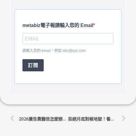
metabiz電子報請輸入您的 Email
請輸入您的 email，例如
abc@xyz.com
訂閱
上一頁
下
2026廣告費翻倍怎麼辦？餐飲零售拒絕LINE群發訊息，用AI自動化活化熟客資產
拒絕月底對帳地獄！餐飲零售用 AI 數據中台打破多通路金流盲區