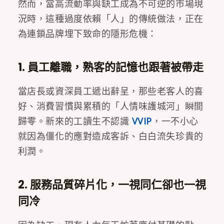
然而，當高流動率與缺工成為不可逆的市場現
況時，這種過度依賴「人」的傳統做法，正在
為連鎖品牌埋下致命的隱形危機：
1. 員工離職，熟客的記憶也跟著被帶走
當店長或資深員工遞出辭呈，那些老客人的喜
好、消費習慣與累積的「人情味護城河」瞬間
歸零。新來的工讀生不認識
VVIP
，一不小心
就因為僵化的應對造成客訴、白白流失珍貴的
利潤。
2. 服務品質碎片化，一視同仁卻也一視
同冷