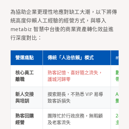
為協助企業更理性地應對缺工大潮，以下將傳
統高度仰賴人工經驗的經營方式，與導入
metabiz 智慧中台後的商業資產轉化效益進
行深度對比：
營運痛點
傳統「人治依賴」模式
met
核心員工
熟客記憶、喜好隨之流失，
數據
離職
護城河歸零
帶不
新人交接
摸索期長，不熟悉 VIP 易導
AI 
與培訓
致客訴損失
變明
熟客回購
團隊忙於行政庶務，無暇顧
24 
經營
及老客流失
主動