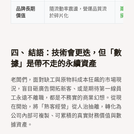
品牌長期
隨流動率震盪，營運品質流
建構
價值
於碎片化
損提
四、 結語：技術會更迭，但「數
據」是帶不走的永續資產
老闆們，面對缺工與原物料成本狂飆的市場現
況，盲目砸廣告開拓新客、或是期待第一線員
工永遠不離職，都是不務實的商業幻想。從現
在開始，將「熟客經營」從人治抽離，轉化為
公司內部可複製、可累積的真實財務價值與數
據資產。