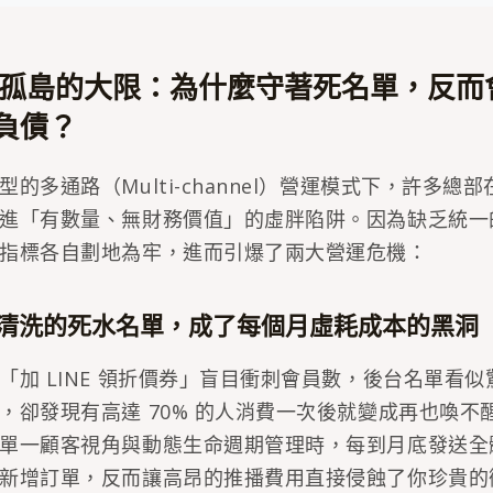
據孤島的大限：為什麼守著死名單，反而
負債？
的多通路（Multi-channel）營運模式下，許多總
進「有數量、無財務價值」的虛胖陷阱。因為缺乏統一
指標各自劃地為牢，進而引爆了兩大營運危機：
動態清洗的死水名單，成了每個月虛耗成本的黑洞
「加 LINE 領折價券」盲目衝刺會員數，後台名單看
，卻發現有高達 70% 的人消費一次後就變成再也喚不
單一顧客視角與動態生命週期管理時，每到月底發送全
新增訂單，反而讓高昂的推播費用直接侵蝕了你珍貴的