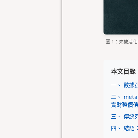
圖 1：未被活
本文目錄
一、 數
二、 me
實財務價
三、 傳統
四、 結語