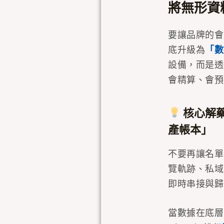
將無形資
要讓品牌的會
底升級為
「數
設備，而是透
會精算、會預
核心解藥
產帳本」
不要再讓名單
覽軌跡、私域 
即時串接與歸
當數據在底層