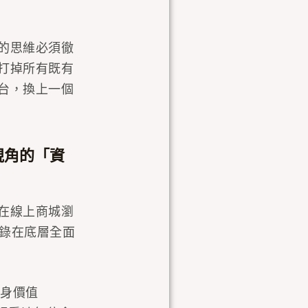
的思維必須徹
打掉所有既有
台，換上一個
視角的「資
在線上商城瀏
帳紀錄在底層全面
終身價值