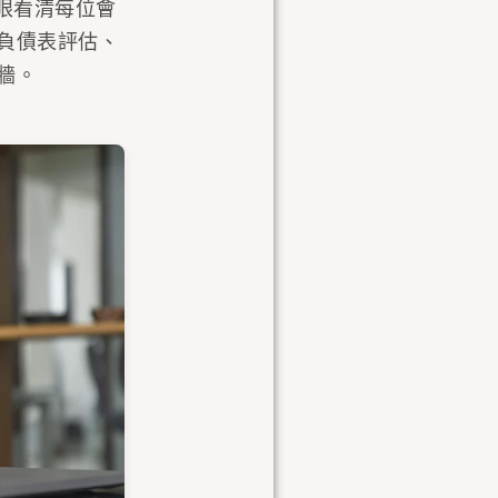
眼看清每位會
負債表評估、
牆。