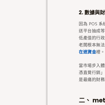
2. 數據
因為 POS
送平台抽成等
低產值的行政
老闆根本無法
在途資金
裡。
當市場步入體
憑直覺行銷」
是最痛的財務
二、 me