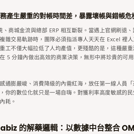
與財務產生嚴重的對帳時間差，暴露壞帳與錯帳危
 系統、商城金流與總部 ERP 相互斷裂。當遇上官網刷退
複雜交易軌跡時，團隊必須指派專人天天在 Excel 裡
重工不僅大幅拉低了人均產值，更殘酷的是，這種嚴重
在 5 分鐘內做出高效的商業決策，無形中將珍貴的可
感通膨嚴峻、消費降級的內需紅海，放任第一線人員「
，你的數位化就只是一場自嗨。對獲利率高度敏感的民
內耗。
tabiz 的解藥邏輯：以數據中台整合 O