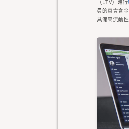
（LTV）進行
員的真實含金
具備高流動性