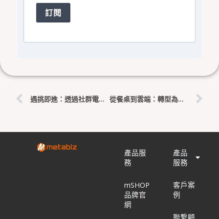
訂閱
上一頁
下
遇挑即進：透過社群電商突破自我限制的轉變之旅
從餐桌到雲端：轉型為社群電商的探索與啟示
產品服
產品
務
服務
mSHOP
客戶案
品牌官
例
網
聯繫顧