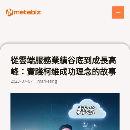
跳
MAI
至
MEN
主
要
內
容
從雲端服務業績谷底到成長高
峰：實踐柯維成功理念的故事
2023-07-07
marketing