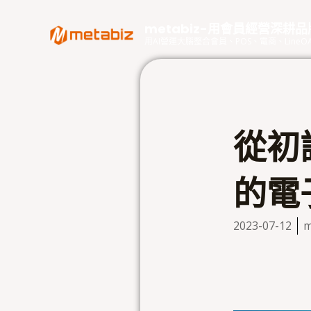
跳
至
metabiz-用會員經營深耕
主
用AI營運大腦整合會員、POS、電商、Lin
要
內
容
從初
的電
2023-07-12
m