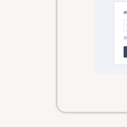
m
請
上一頁