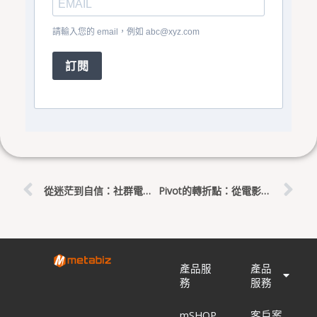
請輸入您的 email，例如
abc@xyz.com
訂閱
上一頁
下
從迷茫到自信：社群電商的起步與電商公司業務團隊的成長
Pivot的轉折點：從電影電視科到加油站工作的覺醒
產品服
產品
務
服務
mSHOP
客戶案