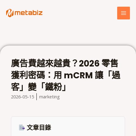
跳
MAI
至
MEN
主
要
內
容
廣告費越來越貴？2026 零售
獲利密碼：用 mCRM 讓「過
客」變「鐵粉」
2026-05-15
marketing
文章目錄