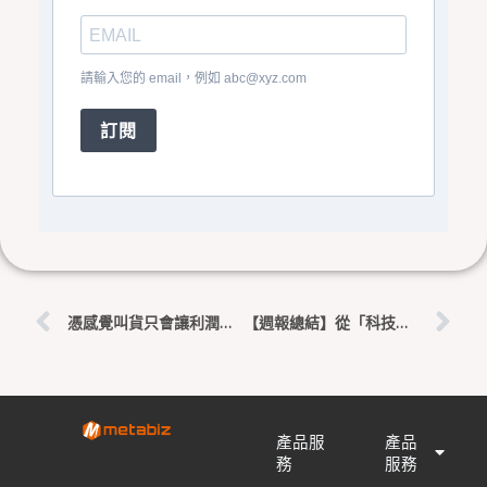
請輸入您的 email，例如
abc@xyz.com
訂閱
上一頁
下
憑感覺叫貨只會讓利潤進了垃圾桶！AI 數據預測如何幫你對抗原物料漲價
【週報總結】從「科技孤島」到「智慧生態系」：傳統小店與 AI 戰艦的業績分水嶺
產品服
產品
務
服務