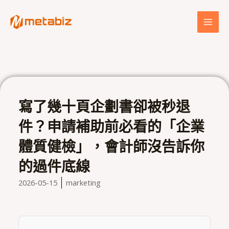
跳
MAI
至
MEN
主
要
內
容
寫了幾十頁企劃書卻被秒退
件？申請補助前必看的「企業
體質健檢」，會計師沒告訴你
的過件底線
2026-05-15
marketing