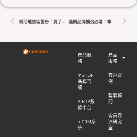
上一頁
下
補助地雷區警告！買了系統卻核銷失敗？千萬別踩「中國大陸廠牌」等三大天條
連鎖品牌擴張必看！拿走 300 萬政府補助，用 AI 打造你的最強「總部戰情室」
產品服
產品
務
服務
mSHOP
客戶案
品牌官
例
網
聯繫顧
AIEDP數
問
據中台
會員經
mCRM系
濟研究
統
室