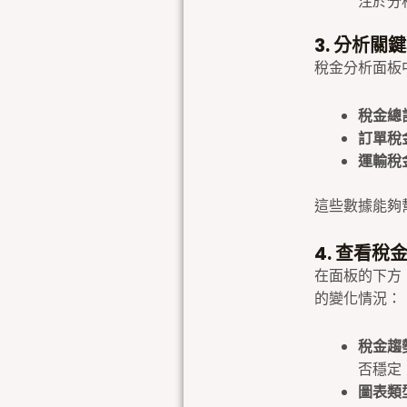
注於分
3. 分析關
稅金分析面板
稅金總計 
訂單稅金 
運輸稅金 
這些數據能夠
4. 查看稅
在面板的下方
的變化情況：
稅金趨
否穩定
圖表類