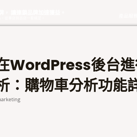
品牌， 讓連鎖品牌加速獲益。
產品服
eOA，從單店到百店一套搞定。
在WordPress後台
析：購物車分析功能
arketing