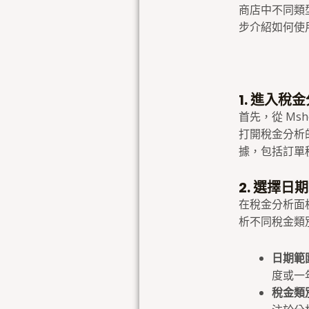
商店中不同類
步介紹如何使
1. 進入稅
首先，從 M
打開稅金分析
據，包括訂單
2. 選擇
在稅金分析面
析不同稅金類
日期範
度或一
稅金類