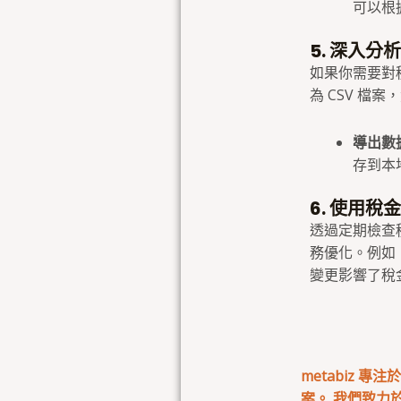
可以根
5. 深入分
如果你需要對
為 CSV 檔
導出數
存到本
6. 使用
透過定期檢查
務優化。例如
變更影響了稅
metabiz 
案。 我們致力