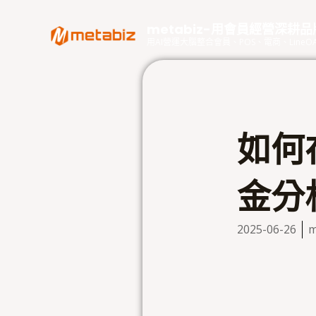
跳
至
metabiz-用會員經營深耕
主
用AI營運大腦整合會員、POS、電商、Lin
要
內
容
如何
金分
2025-06-26
m