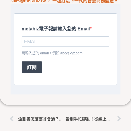
sales@metabiz.tw
， 一起打造下一代的智慧商務體驗。
metabiz電子報請輸入您的 Email
請輸入您的 email，例如
abc@xyz.com
訂閱
上一頁
下
企劃書怎麼寫才會過？評委最愛看的「量化效益」與「痛點解藥」撰寫秘訣
告別手忙腳亂！從線上點餐、POS 結帳到 mCRM 會員整合，一套系統全搞定