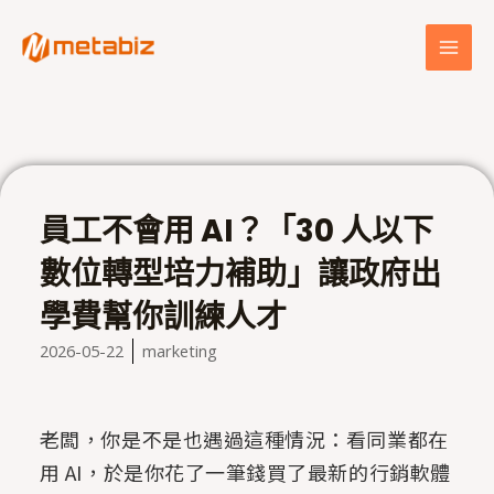
跳
MAI
至
MEN
主
要
內
容
員工不會用 AI？「30 人以下
數位轉型培力補助」讓政府出
學費幫你訓練人才
2026-05-22
marketing
老闆，你是不是也遇過這種情況：看同業都在
用 AI，於是你花了一筆錢買了最新的行銷軟體