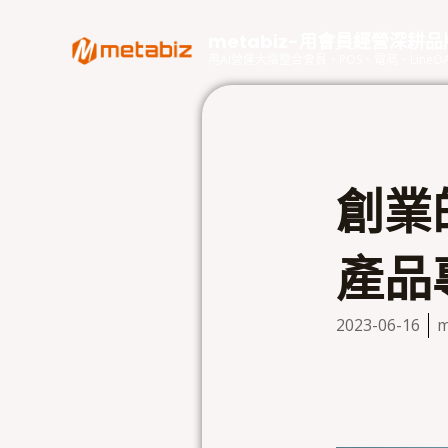
跳
至
metabiz-用會員經營深耕
主
用AI營運大腦整合會員、POS、電商、Lin
要
內
容
創業
產品
2023-06-16
m