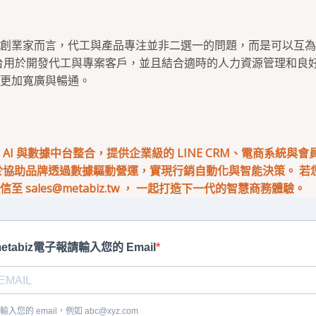
創業家而言，代工與產品專注並非二選一的問題，而是可以互為
r平台用於開發代工與專案客戶，並且結合適時的人力資源管理和良
更加寬廣與暢通。
專注於 AI 與數據中台整合，提供企業級的 LINE CRM、電商系統與
於協助品牌透過數據驅動營運，實現行銷自動化與智能決策。 若您有
來信至
sales@metabiz.tw
， 一起打造下一代的智慧商務體驗。
etabiz電子報請輸入您的 Email
輸入您的 email，例如
abc@xyz.com