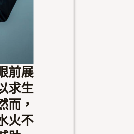
眼前展
以求生
然而，
水火不