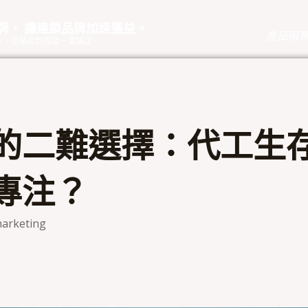
品牌， 讓連鎖品牌加速獲益。
產品服
eOA，從單店到百店一套搞定。
的二難選擇：代工生
專注？
arketing