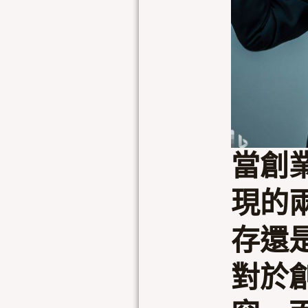
當創
現的
存還
對於