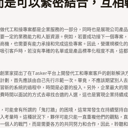
而是可以緊密結合，互相
做代工和接專案都是企業服務的一部分，同時也是展現公司產品
要一定的業務能力和人脈資源。例如，若要成功接下一個專案，
商機，也需要有能力承接和完成這些專案。因此，營運規模化的
吸引客戶時，若沒有準確的名單或是產品標準化程度不高，這都
創業家提出了在Tasker平台上開發代工和專案客戶的創新解決
計劃，首先應該由自己先行示範一次。畢竟，不應該期望別人去
習新的系統的過程中，時間是必要的投入。另外，企業最大的限
費時間以面試的方式去尋找合適的人選，這也是實現企業持續成
，可能會有所謂的「鬼打牆」的困境，這常常發生在持續堅持自
入考量時。這種狀況下，夥伴可能只能一直重複他們的觀點，直
一個人的戰鬥，而是需要各方的共同努力和合作，因此，聆聽和