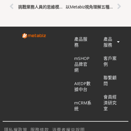
挑戰業務人員的思維模式：成長型思維的奧秘
以Metabiz視角理解五種領導風格
產品服
產品
務
服務
mSHOP
客戶案
品牌官
例
網
聯繫顧
AIEDP數
問
據中台
會員經
mCRM系
濟研究
統
室
隱私權政策
服務條款
消費者權益說明