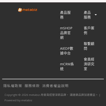
產品服
產品
務
服務
mSHOP
客戶案
品牌官
例
網
聯繫顧
AIEDP數
問
據中台
會員經
mCRM系
濟研究
統
室
隱私權政策
服務條款
消費者權益說明
Copyright © 2026 metabiz-用會員經營深耕品牌， 讓連鎖品牌加速獲益。 |
Powered by metabiz