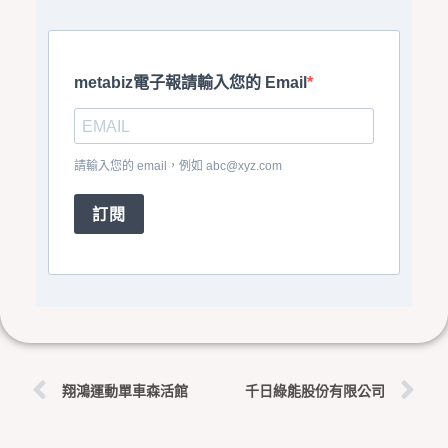
metabiz電子報請輸入您的 Email
請輸入您的 email，例如
abc@xyz.com
訂閱
上一頁
下
翔鴻運動單車森活館
千日綠能股份有限公司