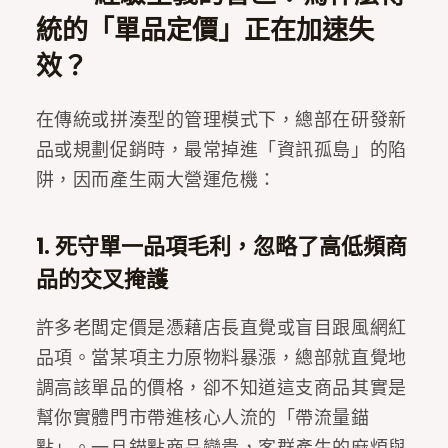
統的「單品定價」正在加速失
效？
在傳統或拼湊型的管理模式下，總部在研發新
品或規劃促銷時，最常掉進「資訊孤島」的陷
阱，因而產生兩大營運危機：
1. 死守單一品項毛利，忽略了高低頻商
品的交叉掩護
許多老闆定價是憑藉店長直覺或盲目跟風網紅
品項。當某項主力原物料暴漲，總部就直覺地
調高該單品的價格，卻不知道這支商品其實是
幫你實體門市帶進核心人流的「帶流量錨
點」。一旦錨點商品變貴，客群產生的麻煩與