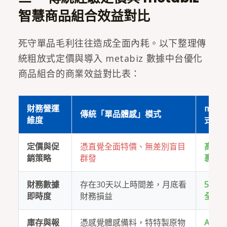
智慧商品組合效益對比
死守單品毛利往往造成全面內耗。以下整理傳
統粗放式定價與導入 metabiz 數據中台優化
商品組合的商業效益對比表：
財務營運
met
傳統「單品體感」模式
維度
式
定價與促
憑直覺全面特價、無差別盲目
高低
銷策略
群發
裹包
財務數據
存在30天以上時間差，月底看
5 分
即時度
財務損益
全渠
庫存與報
憑感覺體感備料，特特製原物
AI 