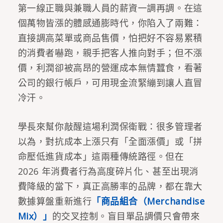
第一線正職與兼職人員的薪資一調再調。在這
個萬物皆漲的體感通膨時代，你陷入了兩難：
直接調高菜單或商品售價，怕把好不容易累積
的消費者嚇跑，親手把客人推向對手；但不漲
價，利潤卻被高昂的營運成本無情蠶食，看著
公司的銀行帳戶，可用現金流緊繃到讓人直冒
冷汗。
學長來幫你敲醒這場利潤保衛戰：很多管理者
以為，對抗成本上漲只有「全面漲價」或「拼
命壓低進貨成本」這兩種傳統路徑。但在
2026 年消費者行為高度碎片化、甚至出現消
費降級的當下，真正高勝率的品牌，都在靠大
數據算盤重新進行
「商品組合（Merchandise
Mix）」
的交叉控制。盲目單品調價只會帶來