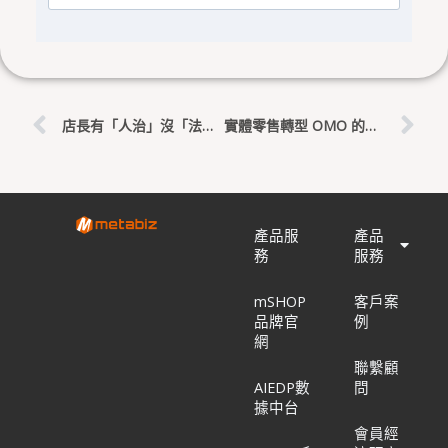
上一頁
下
店長有「人治」沒「法治」？如何用透明數據看板建立可複製的店東思維
實體零售轉型 OMO 的致命誤區：你是在「做整合」還是在「做融合」
產品服
產品
務
服務
mSHOP
客戶案
品牌官
例
網
聯繫顧
AIEDP數
問
據中台
會員經