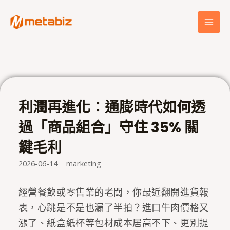
跳
MAI
至
MEN
主
要
內
容
利潤再進化：通膨時代如何透
過「商品組合」守住 35% 關
鍵毛利
2026-06-14
marketing
經營餐飲或零售業的老闆，你最近翻開進貨報
表，心跳是不是也漏了半拍？進口牛肉價格又
漲了、紙盒紙杯等包材成本居高不下、更別提