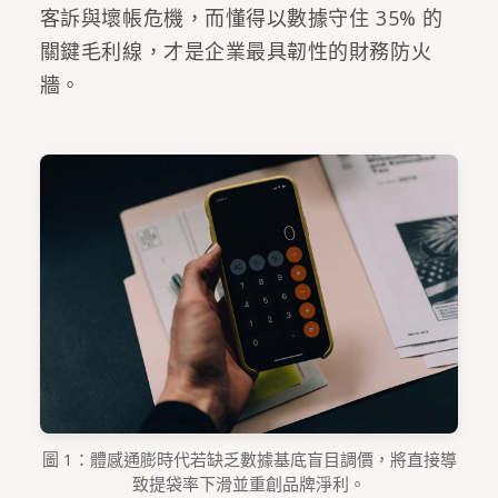
客訴與壞帳危機，而懂得以數據守住 35% 的
關鍵毛利線，才是企業最具韌性的財務防火
牆。
圖 1：體感通膨時代若缺乏數據基底盲目調價，將直接導
致提袋率下滑並重創品牌淨利。