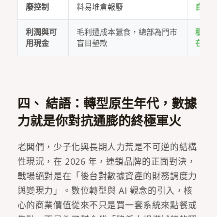
廢控制
料易堆倉報廢
自動
利潤與可
毛利遭成本蠶食，總部為門市
穩守 
用現金
盲目墊款
在途
四、 結語：轉型原生年代，數據
力就是你對抗通膨的終極軍火
老闆們，少子化與長期人力荒是不可逆的結構
性現況，在 2026 年，連鎖品牌的正面對決，
戰場絕對是在「後台對數據資產的財務調度力
與變現力」。數位轉型與 AI 觀念的引入，核
心的商業價值從來不只是買一套系統來點餐或