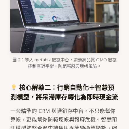
圖 2：導入 metabiz 數據中台，透過高品質 OMO 數據
控制產銷平衡，防範報廢與壞帳風險。
核心解藥二：行銷自動化＋智慧預
測模型，將呆滯庫存轉化為即時現金流
一套精準的 CRM 與進銷存中台，不只能幫你
算帳，更能幫你防範壞帳與報廢危機。智慧預
測模型能整合歷史銷售與季節變換等變數，縮