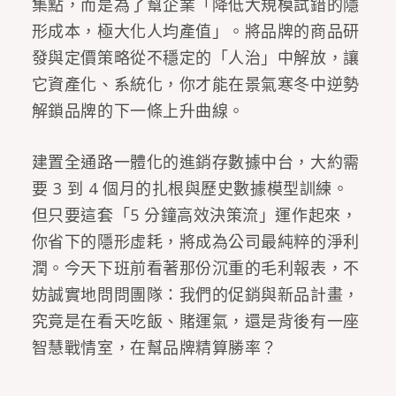
集點，而是為了幫企業「降低大規模試錯的隱
形成本，極大化人均產值」。將品牌的商品研
發與定價策略從不穩定的「人治」中解放，讓
它資產化、系統化，你才能在景氣寒冬中逆勢
解鎖品牌的下一條上升曲線。
建置全通路一體化的進銷存數據中台，大約需
要 3 到 4 個月的扎根與歷史數據模型訓練。
但只要這套「5 分鐘高效決策流」運作起來，
你省下的隱形虛耗，將成為公司最純粹的淨利
潤。今天下班前看著那份沉重的毛利報表，不
妨誠實地問問團隊：我們的促銷與新品計畫，
究竟是在看天吃飯、賭運氣，還是背後有一座
智慧戰情室，在幫品牌精算勝率？